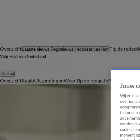
Overzicht
Tip de redacti
Laatste nieuws
Regionieuws
Het beste van Hart
Volg Hart van Nederland
Zoeken
Overzicht
Regio
Uitzendingen
Weer
Tip de redactie
Panel
Video's
Jouw c
Reizen
Winter zat: meerderheid Nederlanders verlangt alweer naar de zomer(vakantie)
Wij en onz
over jou al
8 jan, 20:43
accepteren
Stroomstoring op Schiphol verholpen, nog wel lange wachtrijen
te kunnen 
8 jan, 08:13
advertentie
worden dez
Passagier overlijdt tijdens KLM-vlucht naar Suriname
cookies om 
8 jan, 06:15
moment opn