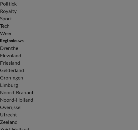
Politiek
Royalty
Sport
Tech
Weer
Regionieuws
Drenthe
Flevoland
Friesland
Gelderland
Groningen
Limburg
Noord-Brabant
Noord-Holland
Overijssel
Utrecht
Zeeland
Zuid-Holland
Voorwaarden