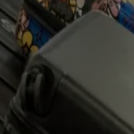
4 jan, 07:40
KLM, TUI en Corendon schrappen vluchten na aanval op Venezuela
3 jan, 14:19
Honderden annuleringen op Schiphol door winterweer: 'Van 14 naar 60 uur reistijd'
2 jan, 16:52
Ruim 20.000 koffers gestrand op Schiphol na storing bagagesysteem
19 dec 2025, 17:54