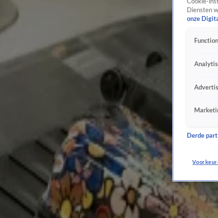
Strooizout raakt op: gemeenten strooien minder, provinciale wegen dicht
Cookie-inst
Diensten w
7 jan, 17:55
onze Digit
Licht aan het eind van de gate: Schiphol verwacht donderdag geen annuleringen
7 jan, 17:46
Function
Treinreiziger opnieuw de klos: ook donderdag minder treinen door winterweer
7 jan, 14:23
Analyti
Honderden reizigers slapen op Schiphol na annuleringen door winterweer
6 jan, 20:32
Adverti
KLM: vloeistof voor ijsvrij maken vliegtuigen Schiphol raakt op
6 jan, 15:04
Marketi
NS hanteert dinsdag winterdienstregeling: minder treinen en meer reistijd
5 jan, 16:05
Derde parti
Tweede repatriëringsvlucht TUI om reizigers Antillen op te halen
5 jan, 14:27
Voorkeur
Tui, KLM en Corendon komen met extra vluchten voor gestrande reizigers Nederlandse An
4 jan, 15:39
KLM schrapt maandag ook meer dan honderd vluchten door winterweer
4 jan, 12:58
KLM en TUI gaan weer vliegen van en naar Curaçao, Aruba en Bonaire