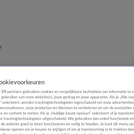
e
ookievoorkeuren
e
29
partners gebruiken cookies en vergelijkbare technieken om informatie te
s gebruiker van onze website(s), jouw gedrag en jouw apparaten. Als je „Alle co
” selecteert, worden trackingtechnologieën ingeschakeld om onze advertenties
personaliseren, onze producten en diensten te verbeteren en om de prestaties 
s en content te meten. Als je „Huidige keuze opslaan” selecteert of je toestemm
e trackingtechnologieën uitgeschakeld. We gebruiken dan enkel functionele en
de website goed te laten functioneren en veilig te houden. Je kunt dit menu op
ieuw openen om je keuzes te wijzigen of om je toestemming in te trekken door