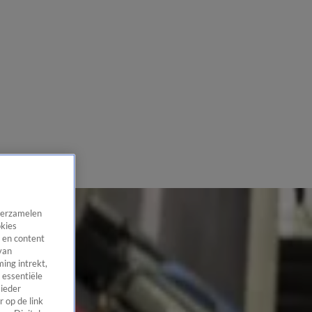
 verzamelen
okies
 en content
van
ing intrekt,
 essentiële
 ieder
 op de link