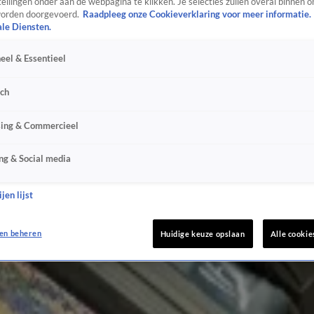
ellingen onder aan de webpagina te klikken. Je selecties zullen overal binnen o
orden doorgevoerd.
Raadpleeg onze Cookieverklaring voor meer informatie.
ale Diensten.
eel & Essentieel
sch
sing & Commercieel
ng & Social media
jen lijst
en beheren
Huidige keuze opslaan
Alle cookie
tillen