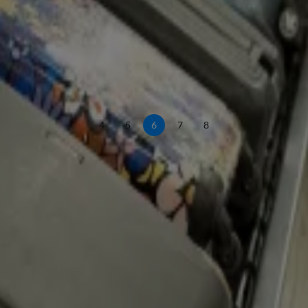
4
5
6
7
8