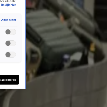
nze Digitale
Bekijk hier
Altijd actief
s accepteren