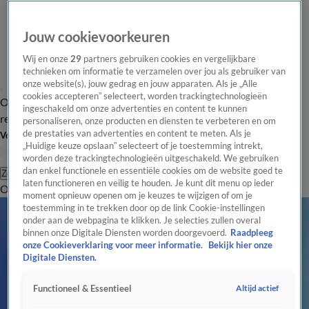
Jouw cookievoorkeuren
Wij en onze
29
partners gebruiken cookies en vergelijkbare
technieken om informatie te verzamelen over jou als gebruiker van
onze website(s), jouw gedrag en jouw apparaten. Als je „Alle
cookies accepteren” selecteert, worden trackingtechnologieën
Overzicht
Tip de
Laatste nieuws
Regionieuws
Het beste van Hart
ingeschakeld om onze advertenties en content te kunnen
redactie
personaliseren, onze producten en diensten te verbeteren en om
de prestaties van advertenties en content te meten. Als je
Volg Hart van Nederland
„Huidige keuze opslaan” selecteert of je toestemming intrekt,
worden deze trackingtechnologieën uitgeschakeld. We gebruiken
dan enkel functionele en essentiële cookies om de website goed te
Zoeken
laten functioneren en veilig te houden. Je kunt dit menu op ieder
Overzicht
Regio
Uitzendingen
Weer
Tip de redactie
Panel
Video's
moment opnieuw openen om je keuzes te wijzigen of om je
Held! Jongen van 15 neemt stuur over van onwel geworden
toestemming in te trekken door op de link Cookie-instellingen
bestuurder
onder aan de webpagina te klikken. Je selecties zullen overal
binnen onze Digitale Diensten worden doorgevoerd.
Raadpleeg
'Kabels elektrische auto's tijdens laden steeds vaker
onze Cookieverklaring voor meer informatie.
Bekijk hier onze
doorgeknipt'
Digitale Diensten.
Agent gewond nadat gestolen auto inrijdt op politiewagen
Laatste nieuws
Altijd actief
Functioneel & Essentieel
Van financieel medewerker tot woordvoerder, iedereen helpt mee om nieuwe