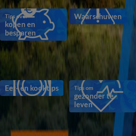
Advies en tips
Waarschuwen
Tips over
kopen en
besparen
Eet- en kooktips
Tips om
gezonder te
leven