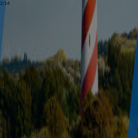
2:14
Speelt af
Van financieel medewerker tot woordvoerder, iedereen helpt mee om nieuwe natuurbrand te
voorkomen
1:42
Anton reist speciaal naar Spanje voor de totale zonsverduistering
0:30
Held! Jongen van 15 neemt stuur over van onwel geworden bestuurder
0:32
Agent gewond nadat gestolen auto inrijdt op politiewagen
0:27
Man gepakt voor neersteken willekeurige slachtoffers Rotterdam
1:20
Vissen dreigen kopje onder te gaan door droogte
0:31
Duizenden mensen lopen door Amsterdam tijdens WorldPride March
0:32
Fietser overleden door aanrijding met auto in Aalten
0:39
Actievoerders XR van A12 verwijderd door politie
0:45
Twee vrouwen gewond door steekpartij in woning Zwolle
0:59
Buurt ontdaan door fatale schietpartij: 'Kinderen waren aan het gillen'
0:58
Nederlanders geven minder geld uit tijdens hitte, behalve hier