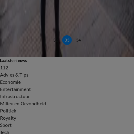
27 nov 2024, 20:05
Meteoroloog Jordi
Conall is officieel een storm: dit is hoe de avond eruit gaat zien
27 nov 2024, 18:11
Meteoroloog Jordi
32
33
34
Laatste nieuws
112
Advies & Tips
Economie
Entertainment
Infrastructuur
Milieu en Gezondheid
Politiek
Royalty
Sport
Tech