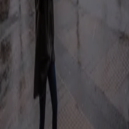
Vluchten geannuleerd en treinen vertraagd door harde wind
6 dec 2024, 06:37
Extreem weer
Code geel: KNMI waarschuwt voor zware windstoten tot 120 km/uur
5 dec 2024, 12:04
Extreem weer
Storm, sneeuwbuien en -15 graden: dit waren de koudste pakjesavonden ooit
4 dec 2024, 21:43
Extreem weer
Verzekeraars schatten schade door storm Conall op 40 miljoen euro
28 nov 2024, 16:43
Extreem weer
Honderden schademeldingen na storm Conall, Noord-Holland zwaarst getroffen
28 nov 2024, 12:02
Extreem weer
Schade door zware storm Conall: fietser (19) overleden, auto knalt op omgevallen boom
27 nov 2024, 22:04
Extreem weer
Met windkracht 10 is Conall nu officieel een zware storm