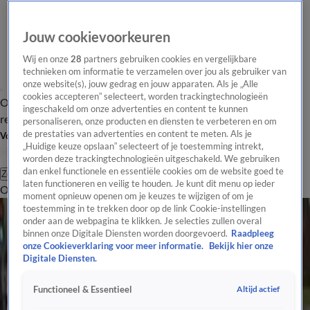
Jouw cookievoorkeuren
Wij en onze
28
partners gebruiken cookies en vergelijkbare
technieken om informatie te verzamelen over jou als gebruiker van
onze website(s), jouw gedrag en jouw apparaten. Als je „Alle
cookies accepteren” selecteert, worden trackingtechnologieën
Overzicht
Tip de
Laatste nieuws
Regionieuws
Het beste van Hart
ingeschakeld om onze advertenties en content te kunnen
redactie
personaliseren, onze producten en diensten te verbeteren en om
de prestaties van advertenties en content te meten. Als je
Volg Hart van Nederland
„Huidige keuze opslaan” selecteert of je toestemming intrekt,
worden deze trackingtechnologieën uitgeschakeld. We gebruiken
dan enkel functionele en essentiële cookies om de website goed te
Zoeken
laten functioneren en veilig te houden. Je kunt dit menu op ieder
Overzicht
Regio
Uitzendingen
Weer
Tip de redactie
Panel
Video's
moment opnieuw openen om je keuzes te wijzigen of om je
Weer
toestemming in te trekken door op de link Cookie-instellingen
onder aan de webpagina te klikken. Je selecties zullen overal
Prachtige sterrenregen boven Nederland verwacht
binnen onze Digitale Diensten worden doorgevoerd.
Raadpleeg
9 dec 2024, 11:57
onze Cookieverklaring voor meer informatie.
Bekijk hier onze
Extreem weer
Digitale Diensten.
Nederland ontsnapt aan 'tweelingstorm', maar harde wind langs de kust
7 dec 2024, 13:53
Altijd actief
Functioneel & Essentieel
Extreem weer