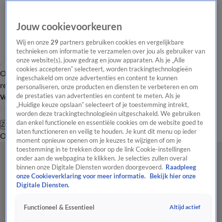
Jouw cookievoorkeuren
Wij en onze
29
partners gebruiken cookies en vergelijkbare
technieken om informatie te verzamelen over jou als gebruiker van
onze website(s), jouw gedrag en jouw apparaten. Als je „Alle
cookies accepteren” selecteert, worden trackingtechnologieën
Overzicht
Tip de
Laatste nieuws
Regionieuws
Het beste van Hart
ingeschakeld om onze advertenties en content te kunnen
redactie
personaliseren, onze producten en diensten te verbeteren en om
de prestaties van advertenties en content te meten. Als je
Volg Hart van Nederland
„Huidige keuze opslaan” selecteert of je toestemming intrekt,
worden deze trackingtechnologieën uitgeschakeld. We gebruiken
dan enkel functionele en essentiële cookies om de website goed te
Zoeken
laten functioneren en veilig te houden. Je kunt dit menu op ieder
Overzicht
Regio
Uitzendingen
Weer
Tip de redactie
Panel
Video's
moment opnieuw openen om je keuzes te wijzigen of om je
toestemming in te trekken door op de link Cookie-instellingen
onder aan de webpagina te klikken. Je selecties zullen overal
binnen onze Digitale Diensten worden doorgevoerd.
Raadpleeg
onze Cookieverklaring voor meer informatie.
Bekijk hier onze
Digitale Diensten.
Altijd actief
Functioneel & Essentieel