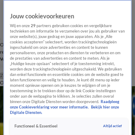
Jouw cookievoorkeuren
Wij en onze
29
partners gebruiken cookies en vergelijkbare
technieken om informatie te verzamelen over jou als gebruiker van
onze website(s), jouw gedrag en jouw apparaten. Als je „Alle
cookies accepteren” selecteert, worden trackingtechnologieën
Overzicht
Tip de
Laatste nieuws
Regionieuws
Het beste van Hart
ingeschakeld om onze advertenties en content te kunnen
redactie
personaliseren, onze producten en diensten te verbeteren en om
de prestaties van advertenties en content te meten. Als je
Volg Hart van Nederland
„Huidige keuze opslaan” selecteert of je toestemming intrekt,
worden deze trackingtechnologieën uitgeschakeld. We gebruiken
dan enkel functionele en essentiële cookies om de website goed te
Zoeken
laten functioneren en veilig te houden. Je kunt dit menu op ieder
Overzicht
Regio
Uitzendingen
Weer
Tip de redactie
Panel
Video's
moment opnieuw openen om je keuzes te wijzigen of om je
Alle Verkeer Artikelen
toestemming in te trekken door op de link Cookie-instellingen
onder aan de webpagina te klikken. Je selecties zullen overal
Veerpont Brummen-Bronkhorst vaart gewoon ondanks foutieve Google-melding
binnen onze Digitale Diensten worden doorgevoerd.
Raadpleeg
29 juli, 23:04
onze Cookieverklaring voor meer informatie.
Bekijk hier onze
NS-treinreiziger iets vaker te laat door grote verstoringen spoor
Digitale Diensten.
29 juli, 16:05
Altijd actief
Functioneel & Essentieel
Ook benzine- en dieselauto's straks welkom op laadplekken in twee provincies
29 juli, 13:32