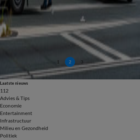
Rijkswaterstaat gaat kentekens vrachtwagens scannen voor boetes op Merwedebrug
20 juli, 22:17
Vrachtwagens riskeren boete op Merwedebrug, maar controles blijven uit
20 juli, 16:09
Kater of niet: politie controleert na Zwarte Cross op alcohol
20 juli, 09:17
'Verkeersruzie eindigt in reanimatie in Harderwijk'
19 juli, 16:04
1
2
3
Laatste nieuws
112
Advies & Tips
Economie
Entertainment
Infrastructuur
Milieu en Gezondheid
Politiek