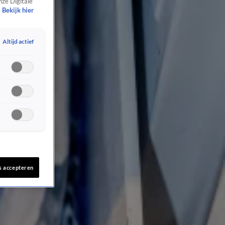
nze Digitale
Bekijk hier
Altijd actief
s accepteren