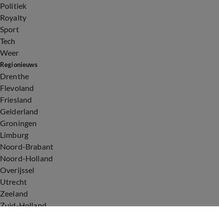
Politiek
Royalty
Sport
Tech
Weer
Regionieuws
Drenthe
Flevoland
Friesland
Gelderland
Groningen
Limburg
Noord-Brabant
Noord-Holland
Overijssel
Utrecht
Zeeland
Zuid-Holland
Voorwaarden