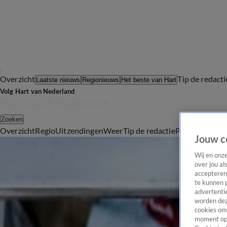
Overzicht
Tip de redacti
Laatste nieuws
Regionieuws
Het beste van Hart
Volg Hart van Nederland
Zoeken
Overzicht
Regio
Uitzendingen
Weer
Tip de redactie
Panel
Video's
Jouw c
Eten
Ludieke festivalactie Jumbo Oisterwijk zorgt voor ophef: 'Lollies likken beter dan kaaksc
Wij en onz
over jou al
2 juni 2025, 21:52
accepteren
Handige tip: zo huil je niet meer tijdens snijden van uien
te kunnen 
29 mei 2025, 17:48
advertentie
worden dez
Nieuwe verpakking Lay's chips in doos leidt tot ophef: 'Krimpflatie'
cookies om 
29 mei 2025, 09:56
moment opn