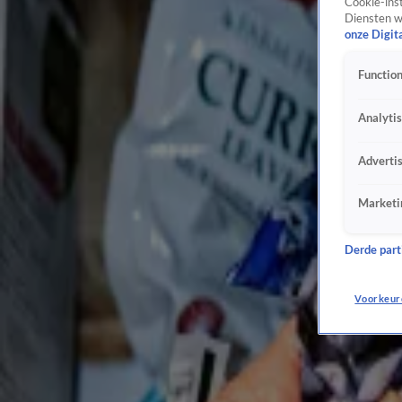
Aantal klanten voedselbank vorig jaar met 20 procent gedaald
Cookie-inst
Diensten w
26 mei 2025, 14:34
onze Digit
Thérèse Boer over overlijden van man Jonnie: 'Continu brok in mijn keel en knoop in mijn
20 mei 2025, 19:51
Function
Bijna helft telers blauwe bessen overtreedt regels bestrijdingsmiddelen
7 mei 2025, 12:52
Analyti
De Librije weer open: 'We blijven Jonnie trots maken'
7 mei 2025, 11:55
Adverti
Albert Heijn roept borrelnootjes terug
1 mei 2025, 15:36
Marketi
NVWA waarschuwt voor voedselvergiftiging tijdens Koningsdag: 'Let goed op wat je eet'
26 apr 2025, 14:26
Derde parti
Kinderfiguren op snacks verboden? Zo komt het dat je ze tóch ziet
24 apr 2025, 21:19
Voorkeur
Zo smaakt 750 jaar Amsterdam: van haring met uitjes tot broodje kroket
14 apr 2025, 19:44
Stroop, maar ook garnalen en asperges: zo eet Nederland pannenkoeken het liefst
4 apr 2025, 19:39
Aziatische horeca vecht voor gespecialiseerde koks