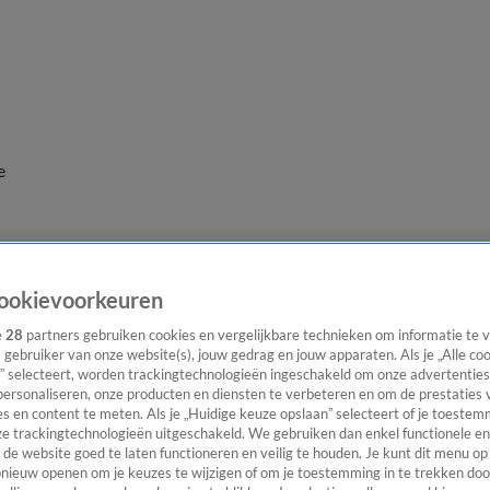
e
ookievoorkeuren
haatsen'
e
28
partners gebruiken cookies en vergelijkbare technieken om informatie te
s gebruiker van onze website(s), jouw gedrag en jouw apparaten. Als je „Alle co
” selecteert, worden trackingtechnologieën ingeschakeld om onze advertenties
personaliseren, onze producten en diensten te verbeteren en om de prestaties 
s en content te meten. Als je „Huidige keuze opslaan” selecteert of je toestemm
e trackingtechnologieën uitgeschakeld. We gebruiken dan enkel functionele en
de website goed te laten functioneren en veilig te houden. Je kunt dit menu op
ieuw openen om je keuzes te wijzigen of om je toestemming in te trekken door