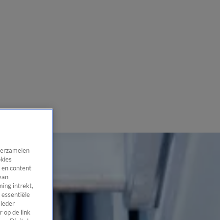
 verzamelen
okies
 en content
van
ing intrekt,
 essentiële
 ieder
 op de link