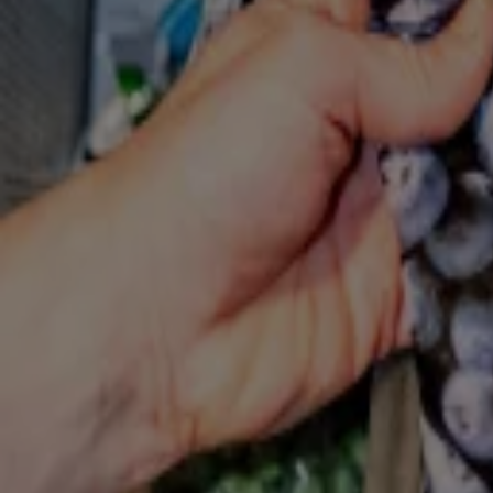
2 apr 2025, 16:48
Zóveel langer leef je als je minder bewerkt vlees eet
1 apr 2025, 12:57
Onvruchtbaar door te veel soja: hoe realistisch is dat?
28 mrt 2025, 12:14
Acht mensen in ziekenhuis na eten blauwe bessen
13 mrt 2025, 13:04