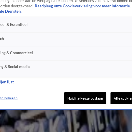
ellingen onder aan de webpagina te klikken. Je selecties zullen overal binnen o
orden doorgevoerd.
Raadpleeg onze Cookieverklaring voor meer informatie.
ale Diensten.
 maag'
eel & Essentieel
sch
sing & Commercieel
ng & Social media
jen lijst
en beheren
Huidige keuze opslaan
Alle cookie