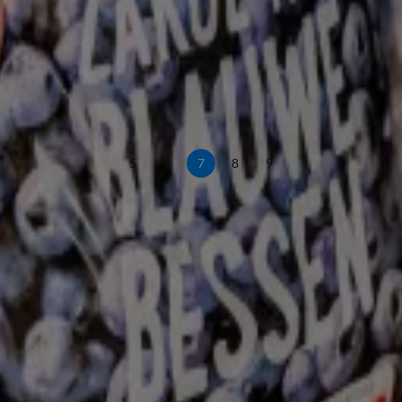
5
6
7
8
9