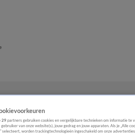
e
ookievoorkeuren
e
29
partners gebruiken cookies en vergelijkbare technieken om informatie te
s gebruiker van onze website(s), jouw gedrag en jouw apparaten. Als je „Alle co
” selecteert, worden trackingtechnologieën ingeschakeld om onze advertenties