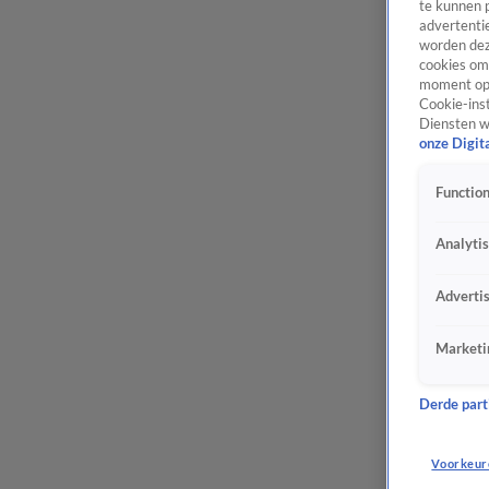
te kunnen 
advertentie
worden dez
cookies om 
moment opn
Cookie-inst
Diensten w
onze Digit
Function
Analyti
Adverti
Marketi
Derde parti
Voorkeur