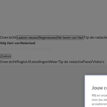
Overzicht
Tip de redacti
Laatste nieuws
Regionieuws
Het beste van Hart
Volg Hart van Nederland
Zoeken
Overzicht
Regio
Uitzendingen
Weer
Tip de redactie
Panel
Video's
Jouw c
Wij en onz
over jou al
accepteren