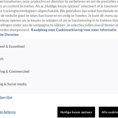
personaliseren, onze producten en diensten te verbeteren en om de prestaties 
s en content te meten. Als je „Huidige keuze opslaan” selecteert of je toestemm
e trackingtechnologieën uitgeschakeld. We gebruiken dan enkel functionele en
de website goed te laten functioneren en veilig te houden. Je kunt dit menu op
ieuw openen om je keuzes te wijzigen of om je toestemming in te trekken door
ellingen onder aan de webpagina te klikken. Je selecties zullen overal binnen o
orden doorgevoerd.
Raadpleeg onze Cookieverklaring voor meer informatie.
ale Diensten.
eel & Essentieel
sch
sing & Commercieel
ng & Social media
jen lijst
en beheren
Huidige keuze opslaan
Alle cookie