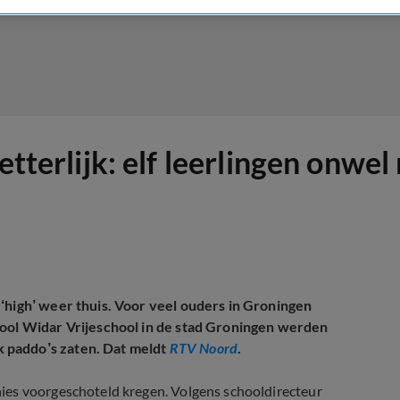
letterlijk: elf leerlingen onw
‘high’ weer thuis. Voor veel ouders in Groningen
hool Widar Vrijeschool in de stad Groningen werden
 paddo’s zaten. Dat meldt
RTV Noord
.
ies voorgeschoteld kregen. Volgens schooldirecteur