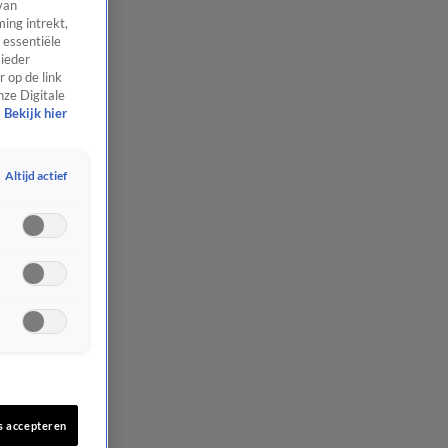
van
ing intrekt,
 essentiële
 ieder
 op de link
nze Digitale
Bekijk hier
Altijd actief
s accepteren