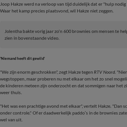
Joop Hakze werd na verloop van tijd duidelijk dat er "hulp nodi
Waar het kamp precies plaatsvond, wil Hakze niet zeggen.
Jolentha bakte vorig jaar zo'n 600 brownies om mensen te help
zien in bovenstaande video.
'Niemand heeft dit gewild'
"We zijn enorm geschrokken", zegt Hakze tegen
RTV Noord
. "Nie
wegstoppen, maar proberen nu met elkaar om het zo snel mogelij
de kinderen meteen zijn onderzocht en dat sommigen naar het ziek
weer thuis.
"Het was een prachtige avond met elkaar", vertelt Hakze. "Dan s
onder controle." Of er daadwerkelijk paddo’s in de brownies zate
wel van uit.