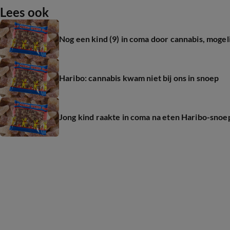
Lees ook
Nog een kind (9) in coma door cannabis, mogel
Haribo: cannabis kwam niet bij ons in snoep
Jong kind raakte in coma na eten Haribo-snoe