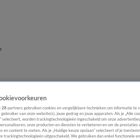
e
ookievoorkeuren
e
28
partners gebruiken cookies en vergelijkbare technieken om informatie te
s gebruiker van onze website(s), jouw gedrag en jouw apparaten. Als je „Alle co
” selecteert, worden trackingtechnologieën ingeschakeld om onze advertenties
personaliseren, onze producten en diensten te verbeteren en om de prestaties 
s en content te meten. Als je „Huidige keuze opslaan” selecteert of je toestemm
e trackingtechnologieën uitgeschakeld. We gebruiken dan enkel functionele en