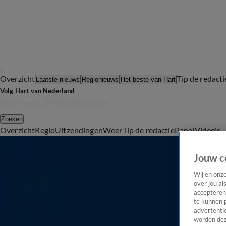
Overzicht
Tip de redacti
Laatste nieuws
Regionieuws
Het beste van Hart
Volg Hart van Nederland
Zoeken
Overzicht
Regio
Uitzendingen
Weer
Tip de redactie
Panel
Video's
112
Man met meerdere schotwonden gevonden na schietpartij in Amsterdam-Zuidoost
Jouw c
Maandag 3 aug, 10:30
Wij en onz
Crime
over jou al
Politie en Veteranen Search Team maken zich zorgen om vermiste man (78)
accepteren
te kunnen 
Maandag 3 aug, 09:06
advertentie
Vermissing
worden dez