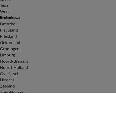
Tech
Weer
Regionieuws
Drenthe
Flevoland
Friesland
Gelderland
Groningen
Limburg
Noord-Brabant
Noord-Holland
Overijssel
Utrecht
Zeeland
Zuid-Holland
Voorwaarden
Over ons
Privacyverklaring