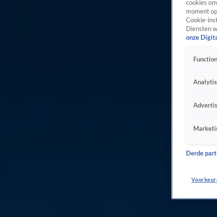
Explosie en brand in appartement in Apeldoorn, bewoner gewond
cookies om 
moment opn
Maandag 3 aug, 06:42
Cookie-inst
Brand
Diensten w
Drie kinderen en twee volwassenen gewond bij ongeluk
onze Digit
Zondag 2 aug, 20:12
Ongeluk
Function
Fietsster (78) omgekomen door aanrijding in Zeeuws-Vlaanderen
Zondag 2 aug, 19:55
Analyti
Ongeluk
Adverti
Een verdachte van bekladding Nationaal Monument blijft vastzitten
Zondag 2 aug, 18:20
Crime
Marketi
Tientallen kabouters vernield in Kabouterbos Alphen aan den Rijn
Zondag 2 aug, 18:13
Derde parti
Crime
Nederlander belandt met auto op 'iconische' trap in Blankenberge
Voorkeur
Zondag 2 aug, 17:12
Ongeluk
Automobilist (32) en hondje omgekomen bij ongeluk op A16