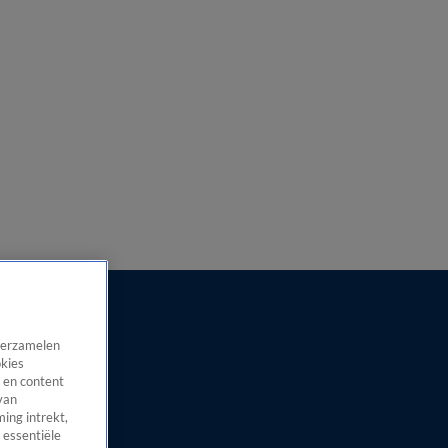
 verzamelen
okies
 en content
van
ing intrekt,
 essentiële