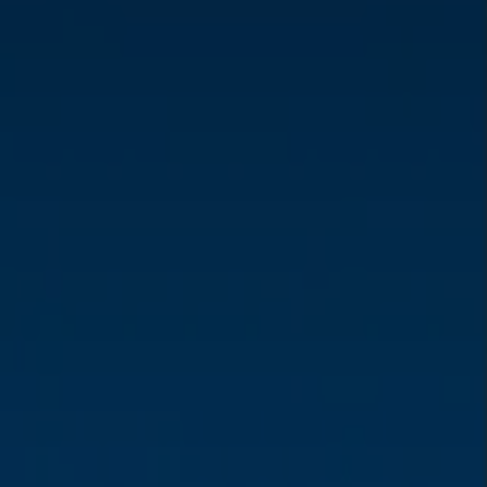
Brand
Nederlanders naar Spanje voor dieren in nood: 'Zodat ze kunnen overleven'
Zondag 2 aug, 08:22
Brand