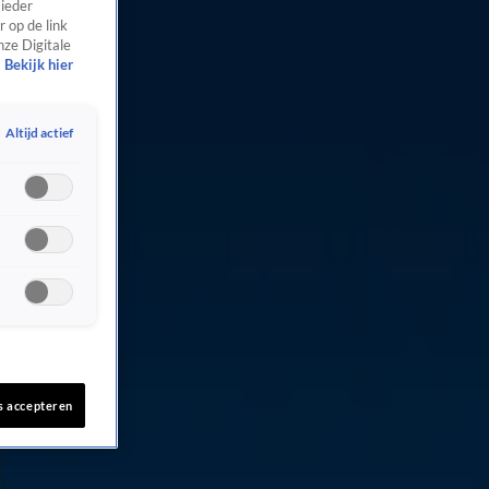
 ieder
 op de link
nze Digitale
Bekijk hier
Altijd actief
s accepteren