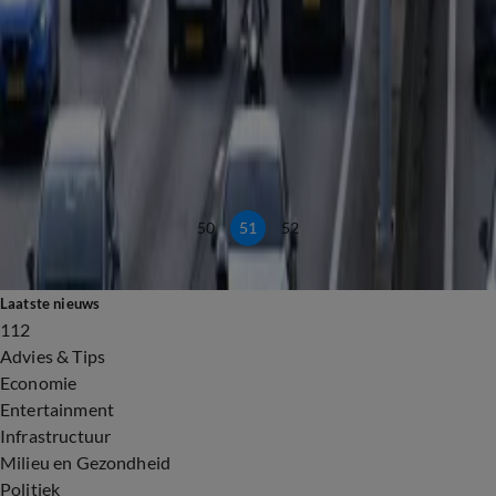
Verkeer
Megafiles verwacht door EK en vakantieverkeer: hier wordt het druk
5 juli 2024, 08:11
Verkeer
ANWB waarschuwt: vrijdag lange files verwacht vanwege kwartfinale EK en
vakantieverkeer
4 juli 2024, 18:07
Verkeer
50
51
52
Laatste nieuws
112
Advies & Tips
Economie
Entertainment
Infrastructuur
Milieu en Gezondheid
Politiek