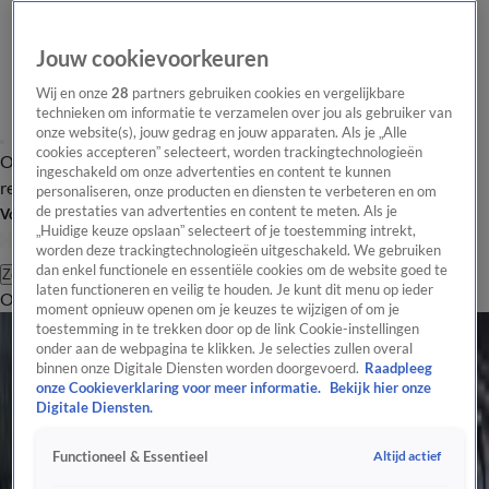
Jouw cookievoorkeuren
Wij en onze
28
partners gebruiken cookies en vergelijkbare
technieken om informatie te verzamelen over jou als gebruiker van
onze website(s), jouw gedrag en jouw apparaten. Als je „Alle
cookies accepteren” selecteert, worden trackingtechnologieën
Overzicht
Tip de
Laatste nieuws
Regionieuws
Het beste van Hart
ingeschakeld om onze advertenties en content te kunnen
redactie
personaliseren, onze producten en diensten te verbeteren en om
de prestaties van advertenties en content te meten. Als je
Volg Hart van Nederland
„Huidige keuze opslaan” selecteert of je toestemming intrekt,
worden deze trackingtechnologieën uitgeschakeld. We gebruiken
dan enkel functionele en essentiële cookies om de website goed te
Zoeken
laten functioneren en veilig te houden. Je kunt dit menu op ieder
Overzicht
Regio
Uitzendingen
Weer
Tip de redactie
Panel
Video's
moment opnieuw openen om je keuzes te wijzigen of om je
Infrastructuur
toestemming in te trekken door op de link Cookie-instellingen
onder aan de webpagina te klikken. Je selecties zullen overal
Mensen massaal naar het strand: op deze wegen loopt het vast
binnen onze Digitale Diensten worden doorgevoerd.
Raadpleeg
20 juli 2024, 12:46
onze Cookieverklaring voor meer informatie.
Bekijk hier onze
Verkeer
Digitale Diensten.
ANWB verwacht komend weekend weer vakantiedrukte op de weg
17 juli 2024, 15:21
Altijd actief
Functioneel & Essentieel
Verkeer