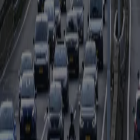
11 juli 2024, 13:12
Verkeer
Dit weekend de weg op? Let op! ANWB waarschuwt voor extra drukte
10 juli 2024, 17:06
Verkeer
Oranje-invasie begint vroeg: nu al file richting Dortmund
10 juli 2024, 07:52
Verkeer
Grote vertraging op de A2 bij Culemborg door ongeval
9 juli 2024, 07:09
Verkeer
Beruchte werkzaamheden A7 duren twee maanden langer
8 juli 2024, 16:01
Verkeer
Drie weken geen treinen van en naar Amersfoort, en reizigers zijn verrast
8 juli 2024, 12:48
Verkeer
Files bij de grens door begin vakantie en EK voetbal
5 juli 2024, 16:25