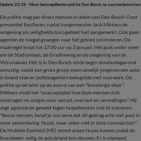
Update 23:18 - Meer bevoegdheden politie Den Bosch na vuurwerkoverlast
De politie mag per direct mensen in delen van Den Bosch-Oost
preventief fouilleren, nadat burgemeester Jack Mikkers de
omgeving als veiligheidsrisicogebied had aangemerkt. Ook gaan
agenten de toegangswegen naar het gebied controleren. De
maatregel loopt tot 17.00 uur op 2 januari. Het gaat onder meer
om de Stadionlaan, de Graafseweg en de omgeving van de
Victorialaan. Het is in Den Bosch sinds begin donderdagavond
onrustig, nadat een grote groep voornamelijk jongeren een auto
in brand stak en politieagenten bekogelde met vuurwerk. De
politie sprak later op de avond van een "broeierige sfeer".
Mikkers vindt het "onacceptabel hoe deze mensen zich
misdragen en zorgen voor onrust, overlast en vernielingen". Hij
zegt agressie en geweld tegen hulpdiensten niet te tolereren.
"Beste mensen, besef je nou eens dat dit gedrag echt niet past in
onze samenleving. Nooit, maar zeker niet in deze coronacrisis!"
De Mobiele Eenheid (ME) moest eraan te pas komen zodat de
brandweer veilig de autobrand kon blussen. Er is niemand