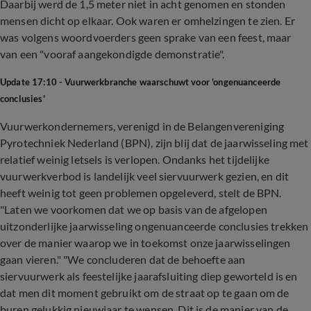
Daarbij werd de 1,5 meter niet in acht genomen en stonden
mensen dicht op elkaar. Ook waren er omhelzingen te zien. Er
was volgens woordvoerders geen sprake van een feest, maar
van een "vooraf aangekondigde demonstratie".
Update 17:10 - Vuurwerkbranche waarschuwt voor 'ongenuanceerde
conclusies'
Vuurwerkondernemers, verenigd in de Belangenvereniging
Pyrotechniek Nederland (BPN), zijn blij dat de jaarwisseling met
relatief weinig letsels is verlopen. Ondanks het tijdelijke
vuurwerkverbod is landelijk veel siervuurwerk gezien, en dit
heeft weinig tot geen problemen opgeleverd, stelt de BPN.
"Laten we voorkomen dat we op basis van de afgelopen
uitzonderlijke jaarwisseling ongenuanceerde conclusies trekken
over de manier waarop we in toekomst onze jaarwisselingen
gaan vieren." "We concluderen dat de behoefte aan
siervuurwerk als feestelijke jaarafsluiting diep geworteld is en
dat men dit moment gebruikt om de straat op te gaan om de
buren gelukkig nieuwjaar te wensen. Dit is de manier van de