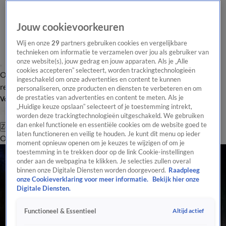
Jouw cookievoorkeuren
Wij en onze
29
partners gebruiken cookies en vergelijkbare
technieken om informatie te verzamelen over jou als gebruiker van
onze website(s), jouw gedrag en jouw apparaten. Als je „Alle
cookies accepteren” selecteert, worden trackingtechnologieën
Overzicht
Tip de
Laatste nieuws
Regionieuws
Het beste van Hart
ingeschakeld om onze advertenties en content te kunnen
redactie
personaliseren, onze producten en diensten te verbeteren en om
de prestaties van advertenties en content te meten. Als je
Volg Hart van Nederland
„Huidige keuze opslaan” selecteert of je toestemming intrekt,
worden deze trackingtechnologieën uitgeschakeld. We gebruiken
dan enkel functionele en essentiële cookies om de website goed te
Zoeken
laten functioneren en veilig te houden. Je kunt dit menu op ieder
Overzicht
Regio
Uitzendingen
Weer
Tip de redactie
Panel
Video's
moment opnieuw openen om je keuzes te wijzigen of om je
toestemming in te trekken door op de link Cookie-instellingen
onder aan de webpagina te klikken. Je selecties zullen overal
binnen onze Digitale Diensten worden doorgevoerd.
Raadpleeg
onze Cookieverklaring voor meer informatie.
Bekijk hier onze
Digitale Diensten.
Altijd actief
Functioneel & Essentieel