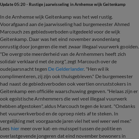
Update 05:20 - Rustige jaarwisseling in Arnhemse wijk Geitenkamp
In de Arnhemse wijk Geitenkamp was het wel rustig.
Voorafgaand aan de jaarwisseling had burgemeester Ahmed
Marcouch zes gebiedsverboden uitgedeeld voor de wijk
Geitenkamp. Daar was het eind november avondenlang
onrustig door jongeren die met zwaar illegaal vuurwerk gooiden.
"De overgrote meerderheid van de Arnhemmers heeft zich
solidair verklaard met de zorg", zegt Marcouch over de
oudejaarsnacht tegen
De Gelderlander
. "Hen wil ik
complimenteren, zij zijn ook thuisgebleven." De burgemeester
had naast de gebiedsverboden ook veertien onruststokers in
Geitenkamp een officiële waarschuwing gegeven. "Helaas zijn er
ook egoïstische Arnhemmers die wel veel illegaal vuurwerk
hebben afgestoken", aldus Marcouch tegen de krant. "Ondanks
het vuurwerkverbod en de oproep niets af te steken. In
vergelijking met voorgaande jaren viel het wel weer wel mee."
Lees
hier
meer over kat-en-muisspel tussen de politie en
overlastgevende jongeren dat eind november bewoners in