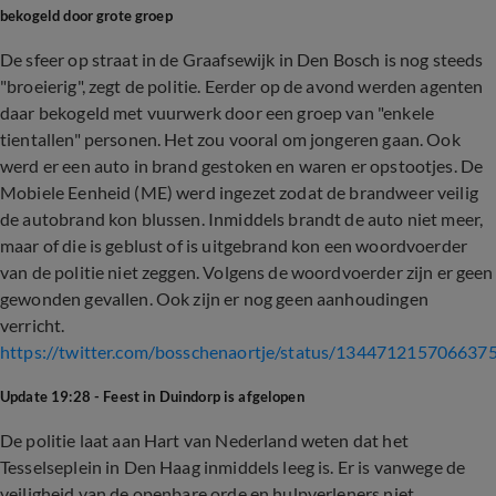
bekogeld door grote groep
De sfeer op straat in de Graafsewijk in Den Bosch is nog steeds
"broeierig", zegt de politie. Eerder op de avond werden agenten
daar bekogeld met vuurwerk door een groep van "enkele
tientallen" personen. Het zou vooral om jongeren gaan. Ook
werd er een auto in brand gestoken en waren er opstootjes. De
Mobiele Eenheid (ME) werd ingezet zodat de brandweer veilig
de autobrand kon blussen. Inmiddels brandt de auto niet meer,
maar of die is geblust of is uitgebrand kon een woordvoerder
van de politie niet zeggen. Volgens de woordvoerder zijn er geen
gewonden gevallen. Ook zijn er nog geen aanhoudingen
verricht.
https://twitter.com/bosschenaortje/status/134471215706637
Update 19:28 - Feest in Duindorp is afgelopen
De politie laat aan Hart van Nederland weten dat het
Tesselseplein in Den Haag inmiddels leeg is. Er is vanwege de
veiligheid van de openbare orde en hulpverleners niet