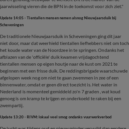
jaarwisseling vieren die de BPN in de toekomst voor zich ziet."
Update 14:05 - Tientallen mensen nemen alsnog Nieuwjaarsduik bij
Scheveningen
De traditionele Nieuwjaarsduik in Scheveningen ging dit jaar
niet door, maar dat weerhield tientallen liefhebbers niet om toch
het koude water van de Noordzee in te springen. Ondanks het
afblazen van de 'officiële' duik kwamen vrijdagochtend
tientallen mensen op eigen houtje naar de kust om 2021 te
beginnen met een frisse duik. De reddingsbrigade waarschuwde
afgelopen week nog om niet te gaan zwemmen in zee of een
binnenwater, omdat er geen direct toezicht is. Het water in
Nederland is momenteel gemiddeld zo'n 7 graden , wat koud
genoeg is om kramp te krijgen en onderkoeld te raken bij een
zwempartij.
Update 13:20 - RIVM: lokaal veel smog ondanks vuurwerkverbod
De lucht was tijdens oud en nieuw minder vervuild dan eerdere