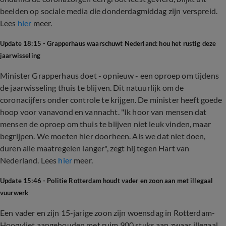
beelden op sociale media die donderdagmiddag zijn verspreid.
Lees
hier
meer.
Update 18:15 - Grapperhaus waarschuwt Nederland: hou het rustig deze
jaarwisseling
Minister Grapperhaus doet - opnieuw - een oproep om tijdens
de jaarwisseling thuis te blijven. Dit natuurlijk om de
coronacijfers onder controle te krijgen. De minister heeft goede
hoop voor vanavond en vannacht. "Ik hoor van mensen dat
mensen de oproep om thuis te blijven niet leuk vinden, maar
begrijpen. We moeten hier doorheen. Als we dat niet doen,
duren alle maatregelen langer", zegt hij tegen Hart van
Nederland. Lees
hier
meer.
Update 15:46 - Politie Rotterdam houdt vader en zoon aan met illegaal
vuurwerk
Een vader en zijn 15-jarige zoon zijn woensdag in Rotterdam-
Hoogvliet aangehouden met ruim 900 stuks aan zwaar illegaal