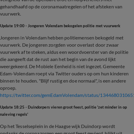
gehandhaafd op de coronamaatregelen of het afsteken van
vuurwerk.
Update 19:00 - Jongeren Volendam bekogelen politie met vuurwerk
Jongeren in Volendam hebben politiemensen bekogeld met
vuurwerk. De jongeren zorgden voor overlast door zwaar
vuurwerk af te steken, aldus een woordvoerster van de politie
die aangeeft dat de rust aan het begin van de avond lijkt
weergekeerd. De Mobiele Eenheid is niet ingezet. Gemeente
Edam-Volendam roept via Twitter ouders op om hun kinderen
binnen te houden. "Blijf rustig en doe normaal", is een andere
oproep.
https://twitter.com/gemEdamVolendam/status/13446803106
Update 18:25 - Duindorpers vieren groot feest, politie 'zet minder in op
naleving regels'
Op het Tesselseplein in de Haagse wijk Duindorp wordt
ondanks de coronazorgen een groot feest gevierd, blijkt uit