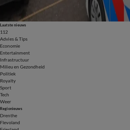
Voortvluchtige gevangene opgepakt in Utrecht
1:52
Grote klopjacht op man met vuurwapen in Utrecht
0:28
Agenten halen man met vuurwapen uit trein op Amersfoort Centraal
Laatste nieuws
112
Advies & Tips
Economie
Entertainment
Infrastructuur
Milieu en Gezondheid
Politiek
Royalty
Sport
Tech
Weer
Regionieuws
Drenthe
Flevoland
Friesland