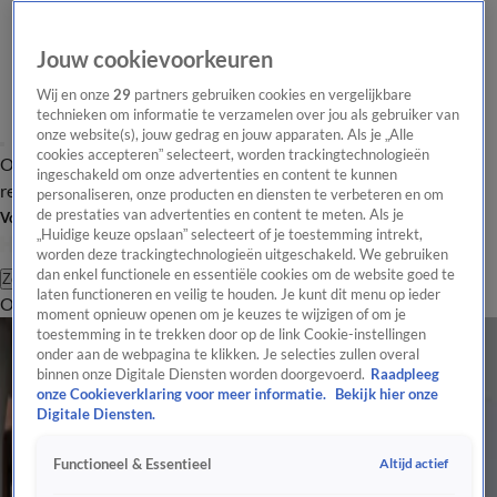
Jouw cookievoorkeuren
Wij en onze
29
partners gebruiken cookies en vergelijkbare
technieken om informatie te verzamelen over jou als gebruiker van
onze website(s), jouw gedrag en jouw apparaten. Als je „Alle
cookies accepteren” selecteert, worden trackingtechnologieën
Overzicht
Tip de
Laatste nieuws
Regionieuws
Het beste van Hart
ingeschakeld om onze advertenties en content te kunnen
redactie
personaliseren, onze producten en diensten te verbeteren en om
de prestaties van advertenties en content te meten. Als je
Volg Hart van Nederland
„Huidige keuze opslaan” selecteert of je toestemming intrekt,
worden deze trackingtechnologieën uitgeschakeld. We gebruiken
dan enkel functionele en essentiële cookies om de website goed te
Zoeken
laten functioneren en veilig te houden. Je kunt dit menu op ieder
Overzicht
Regio
Uitzendingen
Weer
Tip de redactie
Panel
Video's
moment opnieuw openen om je keuzes te wijzigen of om je
Laatste nieuws uit Utrecht
toestemming in te trekken door op de link Cookie-instellingen
onder aan de webpagina te klikken. Je selecties zullen overal
Marathon Amersfoort verhuist vanwege hitte naar april
binnen onze Digitale Diensten worden doorgevoerd.
Raadpleeg
Automobilist laat auto achter en fietst kilometers over A27
onze Cookieverklaring voor meer informatie.
Bekijk hier onze
Motorrijder komt om het leven bij ongeval op A2 bij Utrecht
Digitale Diensten.
Flat in Bilthoven ontruimd vanwege auto met mogelijk gevaarlijke stoffen
Altijd actief
Functioneel & Essentieel
Ernstig ongeluk met motorrijder op A2, parallelbaan dicht
Abrupte sluiting kinderopvang treft tientallen gezinnen in Breukelen