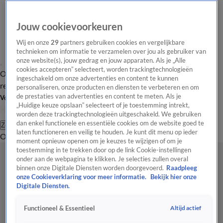
Jouw cookievoorkeuren
Wij en onze
29
partners gebruiken cookies en vergelijkbare
technieken om informatie te verzamelen over jou als gebruiker van
onze website(s), jouw gedrag en jouw apparaten. Als je „Alle
cookies accepteren” selecteert, worden trackingtechnologieën
Overzicht
Tip de
Laatste nieuws
Regionieuws
Het beste van Hart
ingeschakeld om onze advertenties en content te kunnen
redactie
personaliseren, onze producten en diensten te verbeteren en om
de prestaties van advertenties en content te meten. Als je
Volg Hart van Nederland
„Huidige keuze opslaan” selecteert of je toestemming intrekt,
worden deze trackingtechnologieën uitgeschakeld. We gebruiken
dan enkel functionele en essentiële cookies om de website goed te
Zoeken
laten functioneren en veilig te houden. Je kunt dit menu op ieder
Overzicht
Regio
Uitzendingen
Weer
Tip de redactie
Panel
Video's
moment opnieuw openen om je keuzes te wijzigen of om je
toestemming in te trekken door op de link Cookie-instellingen
onder aan de webpagina te klikken. Je selecties zullen overal
binnen onze Digitale Diensten worden doorgevoerd.
Raadpleeg
onze Cookieverklaring voor meer informatie.
Bekijk hier onze
Digitale Diensten.
Altijd actief
Functioneel & Essentieel