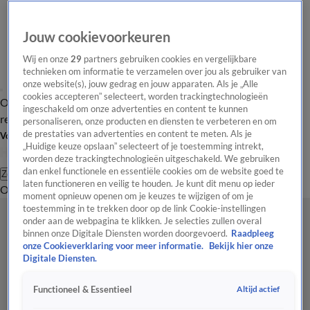
Jouw cookievoorkeuren
Wij en onze
29
partners gebruiken cookies en vergelijkbare
technieken om informatie te verzamelen over jou als gebruiker van
onze website(s), jouw gedrag en jouw apparaten. Als je „Alle
cookies accepteren” selecteert, worden trackingtechnologieën
Overzicht
Tip de
Laatste nieuws
Regionieuws
Het beste van Hart
ingeschakeld om onze advertenties en content te kunnen
redactie
personaliseren, onze producten en diensten te verbeteren en om
de prestaties van advertenties en content te meten. Als je
Volg Hart van Nederland
„Huidige keuze opslaan” selecteert of je toestemming intrekt,
worden deze trackingtechnologieën uitgeschakeld. We gebruiken
dan enkel functionele en essentiële cookies om de website goed te
Zoeken
laten functioneren en veilig te houden. Je kunt dit menu op ieder
Overzicht
Regio
Uitzendingen
Weer
Tip de redactie
Panel
Video's
moment opnieuw openen om je keuzes te wijzigen of om je
toestemming in te trekken door op de link Cookie-instellingen
onder aan de webpagina te klikken. Je selecties zullen overal
binnen onze Digitale Diensten worden doorgevoerd.
Raadpleeg
onze Cookieverklaring voor meer informatie.
Bekijk hier onze
Digitale Diensten.
Altijd actief
Functioneel & Essentieel