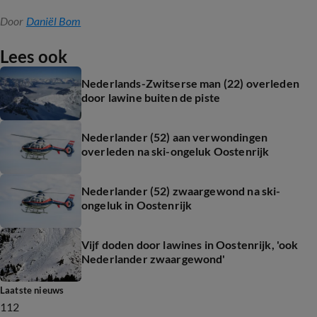
Door
Daniël Bom
Lees ook
Nederlands-Zwitserse man (22) overleden
door lawine buiten de piste
Nederlander (52) aan verwondingen
overleden na ski-ongeluk Oostenrijk
Nederlander (52) zwaargewond na ski-
ongeluk in Oostenrijk
Vijf doden door lawines in Oostenrijk, 'ook
Nederlander zwaargewond'
Laatste nieuws
112