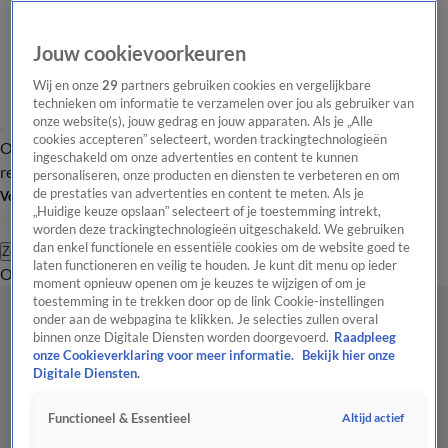
Jouw cookievoorkeuren
Wij en onze
29
partners gebruiken cookies en vergelijkbare
technieken om informatie te verzamelen over jou als gebruiker van
onze website(s), jouw gedrag en jouw apparaten. Als je „Alle
cookies accepteren” selecteert, worden trackingtechnologieën
Overzicht
Tip de
Laatste nieuws
Regionieuws
Het beste van Hart
ingeschakeld om onze advertenties en content te kunnen
redactie
personaliseren, onze producten en diensten te verbeteren en om
de prestaties van advertenties en content te meten. Als je
Volg Hart van Nederland
„Huidige keuze opslaan” selecteert of je toestemming intrekt,
worden deze trackingtechnologieën uitgeschakeld. We gebruiken
dan enkel functionele en essentiële cookies om de website goed te
Zoeken
laten functioneren en veilig te houden. Je kunt dit menu op ieder
Overzicht
Regio
Uitzendingen
Weer
Tip de redactie
Panel
Video's
moment opnieuw openen om je keuzes te wijzigen of om je
toestemming in te trekken door op de link Cookie-instellingen
onder aan de webpagina te klikken. Je selecties zullen overal
binnen onze Digitale Diensten worden doorgevoerd.
Raadpleeg
onze Cookieverklaring voor meer informatie.
Bekijk hier onze
Digitale Diensten.
Altijd actief
Functioneel & Essentieel