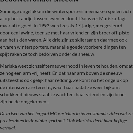
Sommige ongelukken die wintersporters meemaken spelen zich
af op het randje tussen leven en dood. Dat weer Mariska Jagt
maar al te goed. In 1993 werd ze, als 17-jarige, meegesleurd
door een lawine, toen ze met haar vriend en zijn broer off-piste
aan het skiën waren. Alle drie zijn ze skileraar en daarmee ook
ervaren wintersporters, maar alle goede voorbereidingen ten
spijt raken ze toch bedolven onder de sneeuw.
Mariska weet zichzelf ternauwernood in leven te houden, omdat
ze nog een arm vrij heeft. En dat haar arm boven de sneeuw
uitsteekt is ook gelijk haar redding. Ze komt na het ongeluk op
de intensive care terecht, waar haar nadat ze weer bijkomt
schokkend nieuws staat te wachten: haar vriend en zijn broer
zijn beide omgekomen...
De artsen van het Tergooi MC vertellen in bovenstaande video wat ze
precies doen in de wintersportpoli. Ook Mariska deelt haar heftige
verhaal.