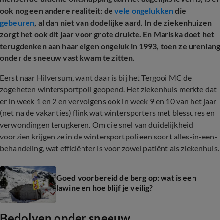
ook nog een andere realiteit: de
vele ongelukken
die
gebeuren
, al dan niet van dodelijke aard. In de ziekenhuizen
zorgt het ook dit jaar voor grote drukte. En Mariska doet het
terugdenken aan haar eigen ongeluk in 1993, toen ze urenlan
onder de sneeuw vast kwam te zitten.
Eerst naar Hilversum, want daar is bij het Tergooi MC de
zogeheten wintersportpoli geopend. Het ziekenhuis merkte dat
er in week 1 en 2 en vervolgens ook in week 9 en 10 van het jaar
(net na de vakanties) flink wat wintersporters met blessures en
verwondingen terugkeren. Om die snel van duidelijkheid
voorzien krijgen ze in de wintersportpoli een soort alles-in-een-
behandeling, wat efficiënter is voor zowel patiënt als ziekenhuis.
Goed voorbereid de berg op: wat is een
lawine en hoe blijf je veilig?
Bedolven onder sneeuw