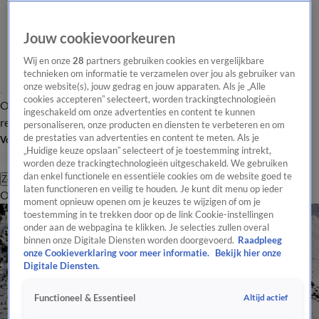
Jouw cookievoorkeuren
Wij en onze
28
partners gebruiken cookies en vergelijkbare
technieken om informatie te verzamelen over jou als gebruiker van
onze website(s), jouw gedrag en jouw apparaten. Als je „Alle
cookies accepteren” selecteert, worden trackingtechnologieën
Overzicht
Tip de
Laatste nieuws
Regionieuws
Het beste van Hart
ingeschakeld om onze advertenties en content te kunnen
redactie
personaliseren, onze producten en diensten te verbeteren en om
de prestaties van advertenties en content te meten. Als je
Volg Hart van Nederland
„Huidige keuze opslaan” selecteert of je toestemming intrekt,
worden deze trackingtechnologieën uitgeschakeld. We gebruiken
dan enkel functionele en essentiële cookies om de website goed te
Zoeken
laten functioneren en veilig te houden. Je kunt dit menu op ieder
Overzicht
Regio
Uitzendingen
Weer
Tip de redactie
Panel
Video's
moment opnieuw openen om je keuzes te wijzigen of om je
toestemming in te trekken door op de link Cookie-instellingen
onder aan de webpagina te klikken. Je selecties zullen overal
binnen onze Digitale Diensten worden doorgevoerd.
Raadpleeg
onze Cookieverklaring voor meer informatie.
Bekijk hier onze
Digitale Diensten.
Altijd actief
Functioneel & Essentieel