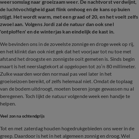
weersomslag naar groeizaam weer. De nachtvorst verdwijnt,
de luchtvochtigheid gaat flink omhoog en de kans op buien
stijgt. Het wordt warm, met een graad of 20, en het voelt zelfs
zwoel aan. Volgens Jordi zal de natuur dan ook snel
'ontploffen' en d
e winterjas kan eindelijk de kast in.
We bevinden ons in de zoveelste zonnige en droge week op rij,
en het klinkt dan ook niet gek dat het voorjaar tot nu toe met
afstand het droogste en zonnigste ooit gemeten is. Sinds begin
maart is het neerslagtekort al opgelopen tot zo’n 80 millimeter.
Zulke waarden worden normaal pas veel later in het
groeiseizoen bereikt, of zelfs helemaal niet. Omdat de toplaag
van de bodem uitdroogt, moeten boeren jonge gewassen nu al
beregenen. Toch lijkt de natuur volgende week een handje te
helpen.
Veel zon na ochtendgrijs
Tot en met zaterdag houden hogedrukgebieden ons weer in de
greep. Daardoor is het in het algemeen zonnig en droog. Wel