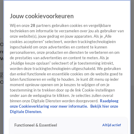
Jouw cookievoorkeuren
Wij en onze
28
partners gebruiken cookies en vergelijkbare
technieken om informatie te verzamelen over jou als gebruiker van
onze website(s), jouw gedrag en jouw apparaten. Als je „Alle
cookies accepteren” selecteert, worden trackingtechnologieën
Overzicht
Tip de
Laatste nieuws
Regionieuws
Het beste van Hart
ingeschakeld om onze advertenties en content te kunnen
redactie
personaliseren, onze producten en diensten te verbeteren en om
de prestaties van advertenties en content te meten. Als je
Volg Hart van Nederland
„Huidige keuze opslaan” selecteert of je toestemming intrekt,
worden deze trackingtechnologieën uitgeschakeld. We gebruiken
dan enkel functionele en essentiële cookies om de website goed te
Zoeken
laten functioneren en veilig te houden. Je kunt dit menu op ieder
Overzicht
Regio
Uitzendingen
Weer
Tip de redactie
Panel
Video's
moment opnieuw openen om je keuzes te wijzigen of om je
toestemming in te trekken door op de link Cookie-instellingen
onder aan de webpagina te klikken. Je selecties zullen overal
binnen onze Digitale Diensten worden doorgevoerd.
Raadpleeg
onze Cookieverklaring voor meer informatie.
Bekijk hier onze
Digitale Diensten.
Altijd actief
Functioneel & Essentieel