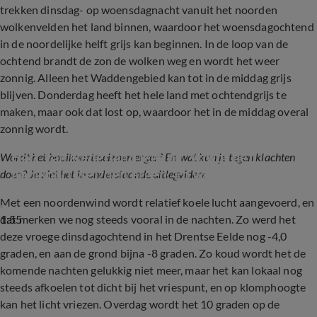
trekken dinsdag- op woensdagnacht vanuit het noorden
wolkenvelden het land binnen, waardoor het woensdagochtend
in de noordelijke helft grijs kan beginnen. In de loop van de
ochtend brandt de zon de wolken weg en wordt het weer
zonnig. Alleen het Waddengebied kan tot in de middag grijs
blijven. Donderdag heeft het hele land met ochtendgrijs te
maken, maar ook dat lost op, waardoor het in de middag overal
zonnig wordt.
Hart van Nederland legt uit: wordt het 
Wordt het hooikoortsseizoen erger? En wat kun je tegen klachten
hooikoortsseizoen erger? En wat kun je tegen 
doen? Je ziet het in onderstaande uitlegvideo:
klachten doen?
Met een noordenwind wordt relatief koele lucht aangevoerd, en
1:55
dat merken we nog steeds vooral in de nachten. Zo werd het
deze vroege dinsdagochtend in het Drentse Eelde nog -4,0
graden, en aan de grond bijna -8 graden. Zo koud wordt het de
komende nachten gelukkig niet meer, maar het kan lokaal nog
steeds afkoelen tot dicht bij het vriespunt, en op klomphoogte
kan het licht vriezen. Overdag wordt het 10 graden op de