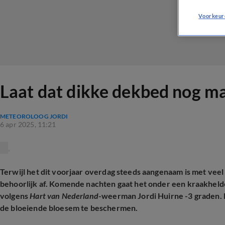
Voorkeur
Laat dat dikke dekbed nog maa
METEOROLOOG JORDI
6 apr 2025, 11:21
Terwijl het dit voorjaar overdag steeds aangenaam is met veel 
behoorlijk af. Komende nachten gaat het onder een kraakheld
volgens
Hart van Nederland
-weerman Jordi Huirne -3 graden. 
de bloeiende bloesem te beschermen.