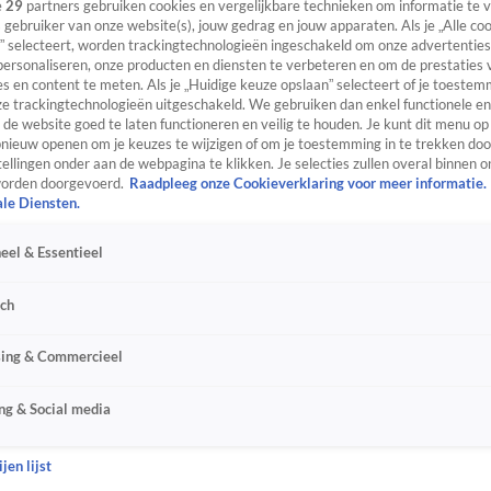
e
29
partners gebruiken cookies en vergelijkbare technieken om informatie te
s gebruiker van onze website(s), jouw gedrag en jouw apparaten. Als je „Alle co
” selecteert, worden trackingtechnologieën ingeschakeld om onze advertenties
personaliseren, onze producten en diensten te verbeteren en om de prestaties 
s en content te meten. Als je „Huidige keuze opslaan” selecteert of je toestemm
e trackingtechnologieën uitgeschakeld. We gebruiken dan enkel functionele en
de website goed te laten functioneren en veilig te houden. Je kunt dit menu op
ieuw openen om je keuzes te wijzigen of om je toestemming in te trekken door
ellingen onder aan de webpagina te klikken. Je selecties zullen overal binnen o
orden doorgevoerd.
Raadpleeg onze Cookieverklaring voor meer informatie.
ale Diensten.
eel & Essentieel
sch
sing & Commercieel
ng & Social media
jen lijst