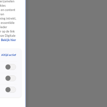
 verzamelen
okies
 en content
van
ing intrekt,
 essentiële
 ieder
 op de link
nze Digitale
Bekijk hier
Altijd actief