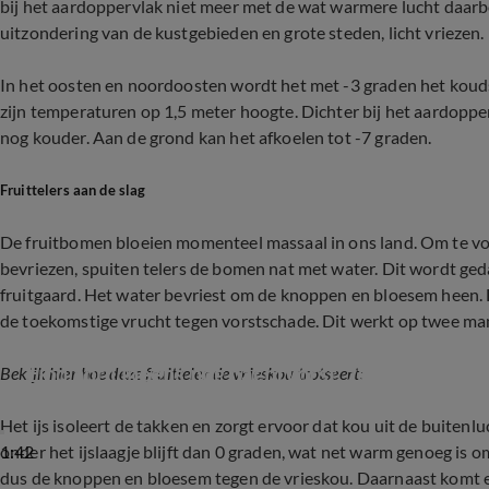
bij het aardoppervlak niet meer met de wat warmere lucht daarb
uitzondering van de kustgebieden en grote steden, licht vriezen.
In het oosten en noordoosten wordt het met -3 graden het koudst.
zijn temperaturen op 1,5 meter hoogte. Dichter bij het aardoppe
nog kouder. Aan de grond kan het afkoelen tot -7 graden.
Fruittelers aan de slag
De fruitbomen bloeien momenteel massaal in ons land. Om te
bevriezen, spuiten telers de bomen nat met water. Dit wordt ged
fruitgaard. Het water bevriest om de knoppen en bloesem heen. D
de toekomstige vrucht tegen vorstschade. Dit werkt op twee ma
Eind april ineens nog nachtvorst, zo redden frui
Bekijk hier hoe deze fruitteler de vrieskou trotseert:
Het ijs isoleert de takken en zorgt ervoor dat kou uit de buiten
1:42
onder het ijslaagje blijft dan 0 graden, wat net warm genoeg is 
dus de knoppen en bloesem tegen de vrieskou. Daarnaast komt e