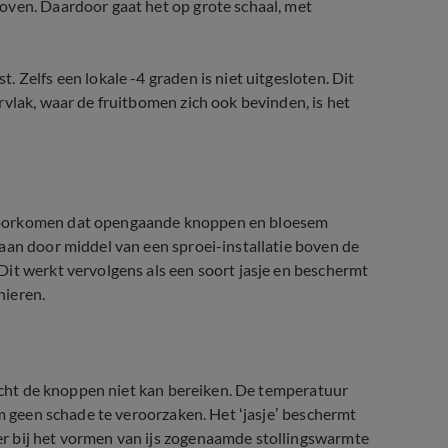
oven. Daardoor gaat het op grote schaal, met
 Zelfs een lokale -4 graden is niet uitgesloten. Dit
rvlak, waar de fruitbomen zich ook bevinden, is het
 voorkomen dat opengaande knoppen en bloesem
aan door middel van een sproei-installatie boven de
it werkt vervolgens als een soort jasje en beschermt
nieren.
ttelers hun oogst
lucht de knoppen niet kan bereiken. De temperatuur
om geen schade te veroorzaken. Het ‘jasje’ beschermt
r bij het vormen van ijs zogenaamde stollingswarmte