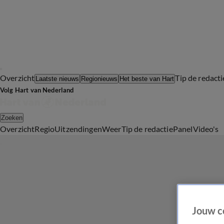
Overzicht
Tip de redacti
Laatste nieuws
Regionieuws
Het beste van Hart
Volg Hart van Nederland
Zoeken
Overzicht
Regio
Uitzendingen
Weer
Tip de redactie
Panel
Video's
Jouw c