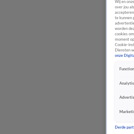
Wij en onz
over jou al
accepteren
te kunnen 
advertentie
worden dez
cookies om 
moment opn
Cookie-inst
Diensten w
onze Digit
Function
Analyti
Adverti
Marketi
Derde parti