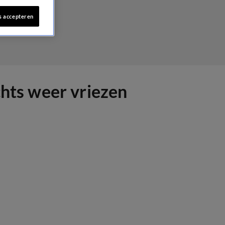
s accepteren
chts weer vriezen