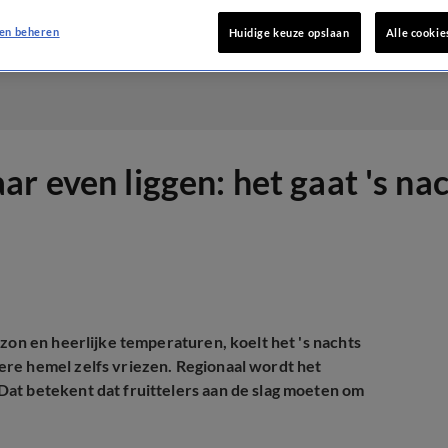
en beheren
Huidige keuze opslaan
Alle cookie
r even liggen: het gaat 's na
zon en heerlijke temperaturen, koelt het 's nachts
ere hemel zelfs vriezen. Regionaal wordt het
Dat betekent dat fruittelers aan de slag moeten om