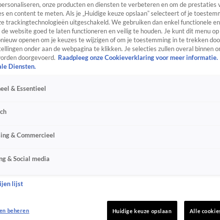
personaliseren, onze producten en diensten te verbeteren en om de prestaties 
s en content te meten. Als je „Huidige keuze opslaan” selecteert of je toestemm
e trackingtechnologieën uitgeschakeld. We gebruiken dan enkel functionele en
de website goed te laten functioneren en veilig te houden. Je kunt dit menu op
ieuw openen om je keuzes te wijzigen of om je toestemming in te trekken door
ellingen onder aan de webpagina te klikken. Je selecties zullen overal binnen o
orden doorgevoerd.
Raadpleeg onze Cookieverklaring voor meer informatie.
ale Diensten.
eel & Essentieel
sch
sing & Commercieel
ng & Social media
jen lijst
en beheren
Huidige keuze opslaan
Alle cookie