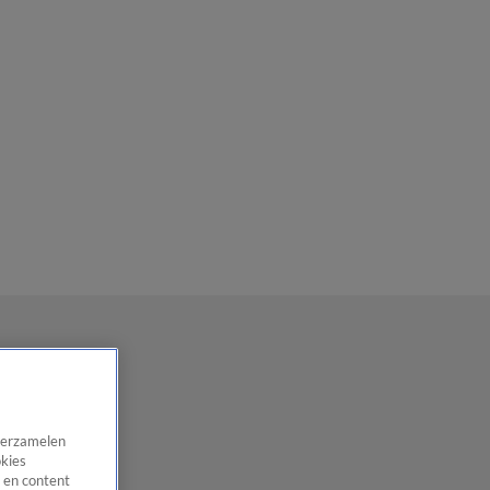
 verzamelen
okies
 en content