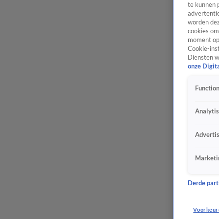
te kunnen 
advertentie
worden dez
cookies om 
moment opn
Cookie-inst
Diensten w
onze Digit
Function
Analyti
Adverti
Marketi
Derde parti
Voorkeur