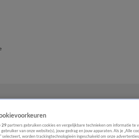
e
ookievoorkeuren
e
29
partners gebruiken cookies en vergelijkbare technieken om informatie te
s gebruiker van onze website(s), jouw gedrag en jouw apparaten. Als je „Alle co
” selecteert, worden trackingtechnologieën ingeschakeld om onze advertenties