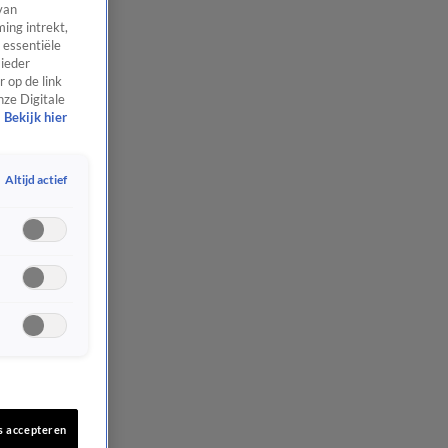
van
ing intrekt,
 essentiële
 ieder
 op de link
nze Digitale
Bekijk hier
Altijd actief
s accepteren