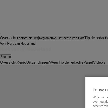
Overzicht
Tip de redacti
Laatste nieuws
Regionieuws
Het beste van Hart
Volg Hart van Nederland
Zoeken
Overzicht
Regio
Uitzendingen
Weer
Tip de redactie
Panel
Video's
Jouw c
Wij en onz
over jou al
accepteren