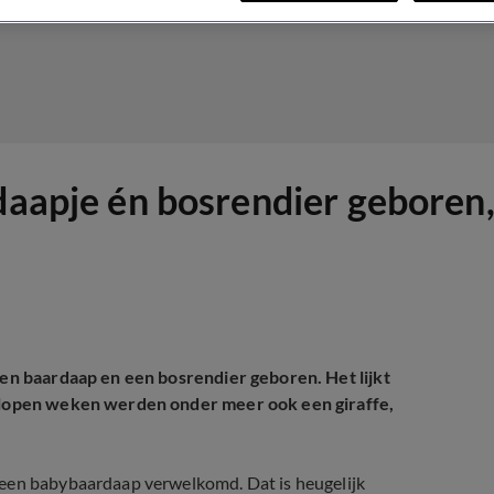
daapje én bosrendier geboren, 
een baardaap en een bosrendier geboren. Het lijkt
gelopen weken werden onder meer ook een giraffe,
 een babybaardaap verwelkomd. Dat is heugelijk