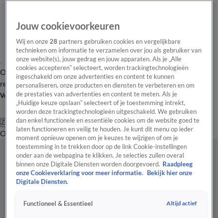
Jouw cookievoorkeuren
Wij en onze
28
partners gebruiken cookies en vergelijkbare
technieken om informatie te verzamelen over jou als gebruiker van
onze website(s), jouw gedrag en jouw apparaten. Als je „Alle
cookies accepteren” selecteert, worden trackingtechnologieën
Overzicht
Tip de
Laatste nieuws
Regionieuws
Het beste van Hart
ingeschakeld om onze advertenties en content te kunnen
redactie
personaliseren, onze producten en diensten te verbeteren en om
de prestaties van advertenties en content te meten. Als je
Volg Hart van Nederland
„Huidige keuze opslaan” selecteert of je toestemming intrekt,
worden deze trackingtechnologieën uitgeschakeld. We gebruiken
dan enkel functionele en essentiële cookies om de website goed te
Zoeken
laten functioneren en veilig te houden. Je kunt dit menu op ieder
Overzicht
Regio
Uitzendingen
Weer
Tip de redactie
Panel
Video's
moment opnieuw openen om je keuzes te wijzigen of om je
toestemming in te trekken door op de link Cookie-instellingen
onder aan de webpagina te klikken. Je selecties zullen overal
binnen onze Digitale Diensten worden doorgevoerd.
Raadpleeg
onze Cookieverklaring voor meer informatie.
Bekijk hier onze
Digitale Diensten.
Altijd actief
Functioneel & Essentieel