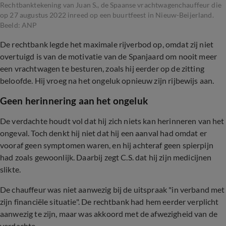
Rechtbanktekening van Juan S., de Spaanse vrachtwagenchauffeur die
op 27 augustus 2022 inreed op een buurtfeest in Nieuw-Beijerland.
Beeld: ANP
De rechtbank legde het maximale rijverbod op, omdat zij niet
overtuigd is van de motivatie van de Spanjaard om nooit meer
een vrachtwagen te besturen, zoals hij eerder op de zitting
beloofde. Hij vroeg na het ongeluk opnieuw zijn rijbewijs aan.
Geen herinnering aan het ongeluk
De verdachte houdt vol dat hij zich niets kan herinneren van het
ongeval. Toch denkt hij niet dat hij een aanval had omdat er
vooraf geen symptomen waren, en hij achteraf geen spierpijn
had zoals gewoonlijk. Daarbij zegt C.S. dat hij zijn medicijnen
slikte.
De chauffeur was niet aanwezig bij de uitspraak "in verband met
zijn financiële situatie". De rechtbank had hem eerder verplicht
aanwezig te zijn, maar was akkoord met de afwezigheid van de
verdachte.