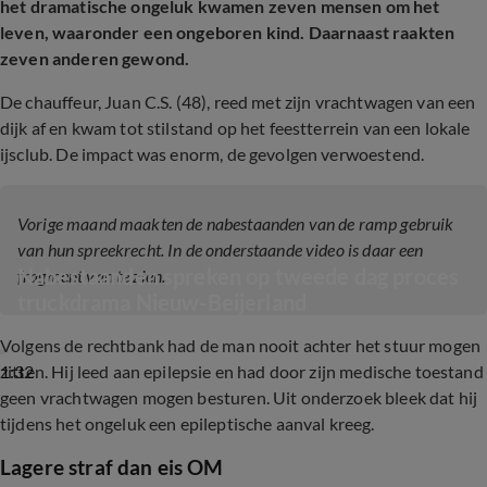
het dramatische ongeluk kwamen zeven mensen om het
leven, waaronder een ongeboren kind. Daarnaast raakten
zeven anderen gewond.
De chauffeur, Juan C.S. (48), reed met zijn vrachtwagen van een
dijk af en kwam tot stilstand op het feestterrein van een lokale
ijsclub. De impact was enorm, de gevolgen verwoestend.
Vorige maand maakten de nabestaanden van de ramp gebruik
van hun spreekrecht. In de onderstaande video is daar een
Nabestaanden spreken op tweede dag proces 
fragment van te zien.
truckdrama Nieuw-Beijerland
Volgens de rechtbank had de man nooit achter het stuur mogen
1:32
zitten. Hij leed aan epilepsie en had door zijn medische toestand
geen vrachtwagen mogen besturen. Uit onderzoek bleek dat hij
tijdens het ongeluk een epileptische aanval kreeg.
Lagere straf dan eis OM