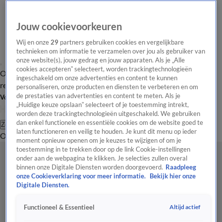
Jouw cookievoorkeuren
Wij en onze
29
partners gebruiken cookies en vergelijkbare
technieken om informatie te verzamelen over jou als gebruiker van
onze website(s), jouw gedrag en jouw apparaten. Als je „Alle
cookies accepteren” selecteert, worden trackingtechnologieën
Overzicht
Tip de
Laatste nieuws
Regionieuws
Het beste van Hart
ingeschakeld om onze advertenties en content te kunnen
redactie
personaliseren, onze producten en diensten te verbeteren en om
de prestaties van advertenties en content te meten. Als je
Volg Hart van Nederland
„Huidige keuze opslaan” selecteert of je toestemming intrekt,
worden deze trackingtechnologieën uitgeschakeld. We gebruiken
dan enkel functionele en essentiële cookies om de website goed te
Zoeken
laten functioneren en veilig te houden. Je kunt dit menu op ieder
Overzicht
Regio
Uitzendingen
Weer
Tip de redactie
Panel
Video's
moment opnieuw openen om je keuzes te wijzigen of om je
toestemming in te trekken door op de link Cookie-instellingen
onder aan de webpagina te klikken. Je selecties zullen overal
binnen onze Digitale Diensten worden doorgevoerd.
Raadpleeg
onze Cookieverklaring voor meer informatie.
Bekijk hier onze
Digitale Diensten.
Altijd actief
Functioneel & Essentieel