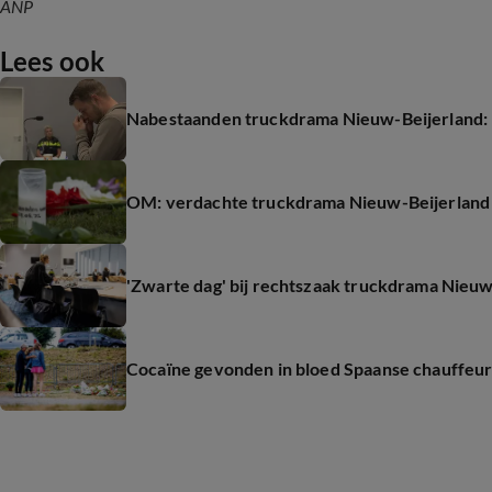
ANP
Lees ook
Nabestaanden truckdrama Nieuw-Beijerland: 'I
OM: verdachte truckdrama Nieuw-Beijerland 
'Zwarte dag' bij rechtszaak truckdrama Nieuw
Cocaïne gevonden in bloed Spaanse chauffeu