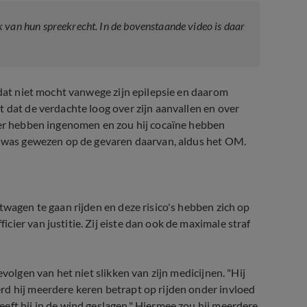
van hun spreekrecht. In de bovenstaande video is daar
 dat niet mocht vanwege zijn epilepsie en daarom
 dat de verdachte loog over zijn aanvallen en over
nier hebben ingenomen en zou hij cocaïne hebben
ur was gewezen op de gevaren daarvan, aldus het OM.
twagen te gaan rijden en deze risico's hebben zich op
ier van justitie. Zij eiste dan ook de maximale straf
volgen van het niet slikken van zijn medicijnen. "Hij
rd hij meerdere keren betrapt op rijden onder invloed
eft hij in de wind geslagen." Hiermee zou hij meerdere