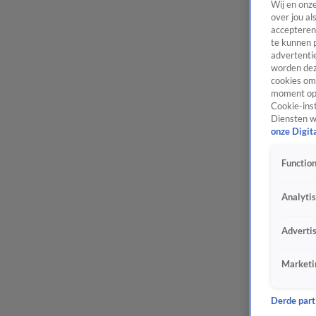
Wij en onz
over jou al
accepteren
te kunnen 
advertentie
worden dez
cookies om 
moment opn
Cookie-inst
Diensten w
onze Digit
Function
Analyti
Adverti
Marketi
Derde parti