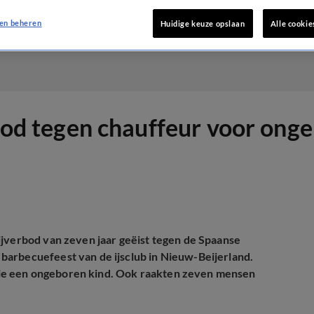
en beheren
Huidige keuze opslaan
Alle cookie
rbod tegen chauffeur voor ong
ijverbod van zeven jaar geëist tegen de Spaanse
barbecuefeest van de ijsclub in Nieuw-Beijerland.
ie een ongeboren kind. Ook raakten zeven mensen