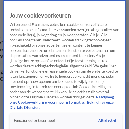
Jouw cookievoorkeuren
Wij en onze
29
partners gebruiken cookies en vergelijkbare
technieken om informatie te verzamelen over jou als gebruiker van
onze website(s), jouw gedrag en jouw apparaten. Als je „Alle
cookies accepteren” selecteert, worden trackingtechnologieën
Overzicht
Tip de
Laatste nieuws
Regionieuws
Het beste van Hart
ingeschakeld om onze advertenties en content te kunnen
redactie
personaliseren, onze producten en diensten te verbeteren en om
de prestaties van advertenties en content te meten. Als je
Volg Hart van Nederland
„Huidige keuze opslaan” selecteert of je toestemming intrekt,
worden deze trackingtechnologieën uitgeschakeld. We gebruiken
dan enkel functionele en essentiële cookies om de website goed te
Zoeken
laten functioneren en veilig te houden. Je kunt dit menu op ieder
Overzicht
Regio
Uitzendingen
Weer
Tip de redactie
Panel
Video's
moment opnieuw openen om je keuzes te wijzigen of om je
toestemming in te trekken door op de link Cookie-instellingen
onder aan de webpagina te klikken. Je selecties zullen overal
binnen onze Digitale Diensten worden doorgevoerd.
Raadpleeg
onze Cookieverklaring voor meer informatie.
Bekijk hier onze
Digitale Diensten.
Altijd actief
Functioneel & Essentieel