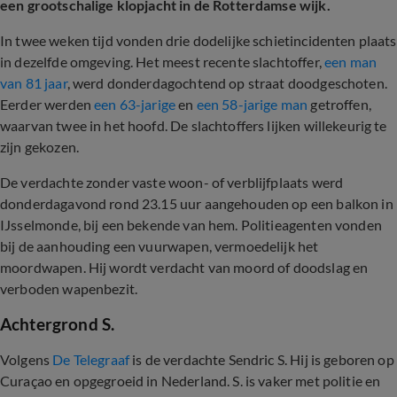
een grootschalige klopjacht in de Rotterdamse wijk.
In twee weken tijd vonden drie dodelijke schietincidenten plaats
in dezelfde omgeving. Het meest recente slachtoffer,
een man
van 81 jaar
, werd donderdagochtend op straat doodgeschoten.
Eerder werden
een 63-jarige
en
een 58-jarige man
getroffen,
waarvan twee in het hoofd. De slachtoffers lijken willekeurig te
zijn gekozen.
De verdachte zonder vaste woon- of verblijfplaats werd
donderdagavond rond 23.15 uur aangehouden op een balkon in
IJsselmonde, bij een bekende van hem. Politieagenten vonden
bij de aanhouding een vuurwapen, vermoedelijk het
moordwapen. Hij wordt verdacht van moord of doodslag en
verboden wapenbezit.
Achtergrond S.
Volgens
De Telegraaf
is de verdachte Sendric S. Hij is geboren op
Curaçao en opgegroeid in Nederland. S. is vaker met politie en