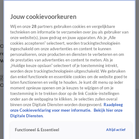
Jouw cookievoorkeuren
Wij en onze
28
partners gebruiken cookies en vergelijkbare
technieken om informatie te verzamelen over jou als gebruiker van
onze website(s), jouw gedrag en jouw apparaten. Als je „Alle
cookies accepteren” selecteert, worden trackingtechnologieën
Overzicht
Tip de
Laatste nieuws
Regionieuws
Het beste van Hart
ingeschakeld om onze advertenties en content te kunnen
redactie
personaliseren, onze producten en diensten te verbeteren en om
de prestaties van advertenties en content te meten. Als je
Volg Hart van Nederland
„Huidige keuze opslaan” selecteert of je toestemming intrekt,
worden deze trackingtechnologieën uitgeschakeld. We gebruiken
dan enkel functionele en essentiële cookies om de website goed te
Zoeken
laten functioneren en veilig te houden. Je kunt dit menu op ieder
Overzicht
Regio
Uitzendingen
Weer
Tip de redactie
Panel
Video's
moment opnieuw openen om je keuzes te wijzigen of om je
toestemming in te trekken door op de link Cookie-instellingen
onder aan de webpagina te klikken. Je selecties zullen overal
binnen onze Digitale Diensten worden doorgevoerd.
Raadpleeg
onze Cookieverklaring voor meer informatie.
Bekijk hier onze
Digitale Diensten.
Altijd actief
Functioneel & Essentieel