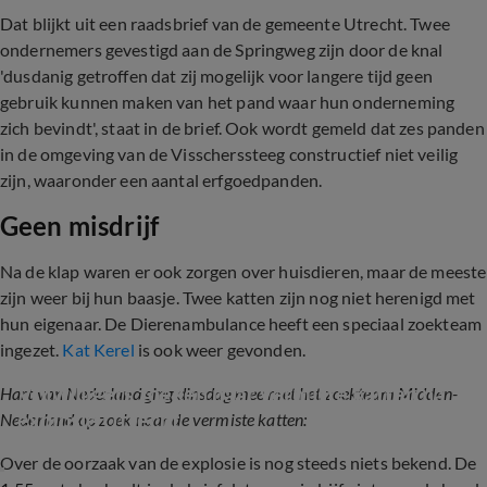
Dat blijkt uit een raadsbrief van de gemeente Utrecht. Twee
ondernemers gevestigd aan de Springweg zijn door de knal
'dusdanig getroffen dat zij mogelijk voor langere tijd geen
gebruik kunnen maken van het pand waar hun onderneming
zich bevindt', staat in de brief. Ook wordt gemeld dat zes panden
in de omgeving van de Visscherssteeg constructief niet veilig
zijn, waaronder een aantal erfgoedpanden.
Geen misdrijf
Na de klap waren er ook zorgen over huisdieren, maar de meeste
zijn weer bij hun baasje. Twee katten zijn nog niet herenigd met
hun eigenaar. De Dierenambulance heeft een speciaal zoekteam
ingezet.
Kat Kerel
is ook weer gevonden.
Vrijwilligers zoeken naar vermiste katten na 
Hart van Nederland ging dinsdag mee met het zoekteam Midden-
explosie Utrecht
Nederland op zoek naar de vermiste katten:
Over de oorzaak van de explosie is nog steeds niets bekend. De