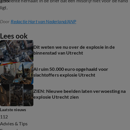
1:55
gemeente herhaalt in de brief dat een misdrijf niet voor de hand
ligt.
Door
Redactie Hart van Nederland/ANP
Lees ook
Dit weten we nu over de explosie in de
binnenstad van Utrecht
Al ruim 50.000 euro opgehaald voor
slachtoffers explosie Utrecht
ZIEN: Nieuwe beelden laten verwoesting na
explosie Utrecht zien
Laatste nieuws
112
Advies & Tips