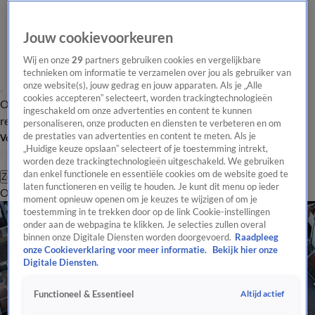
Jouw cookievoorkeuren
Wij en onze
29
partners gebruiken cookies en vergelijkbare
technieken om informatie te verzamelen over jou als gebruiker van
onze website(s), jouw gedrag en jouw apparaten. Als je „Alle
cookies accepteren” selecteert, worden trackingtechnologieën
Overzicht
Tip de
Laatste nieuws
Regionieuws
Het beste van Hart
ingeschakeld om onze advertenties en content te kunnen
redactie
personaliseren, onze producten en diensten te verbeteren en om
de prestaties van advertenties en content te meten. Als je
Volg Hart van Nederland
„Huidige keuze opslaan” selecteert of je toestemming intrekt,
worden deze trackingtechnologieën uitgeschakeld. We gebruiken
dan enkel functionele en essentiële cookies om de website goed te
Zoeken
laten functioneren en veilig te houden. Je kunt dit menu op ieder
Overzicht
Regio
Uitzendingen
Weer
Tip de redactie
Panel
Video's
moment opnieuw openen om je keuzes te wijzigen of om je
toestemming in te trekken door op de link Cookie-instellingen
onder aan de webpagina te klikken. Je selecties zullen overal
binnen onze Digitale Diensten worden doorgevoerd.
Raadpleeg
onze Cookieverklaring voor meer informatie.
Bekijk hier onze
Digitale Diensten.
Altijd actief
Functioneel & Essentieel