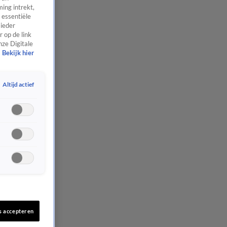
ing intrekt,
 essentiële
 ieder
 op de link
nze Digitale
Bekijk hier
Altijd actief
s accepteren