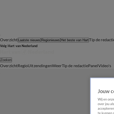
Overzicht
Tip de redacti
Laatste nieuws
Regionieuws
Het beste van Hart
Volg Hart van Nederland
Zoeken
Overzicht
Regio
Uitzendingen
Weer
Tip de redactie
Panel
Video's
Jouw c
Wij en onz
over jou al
accepteren
te kunnen 