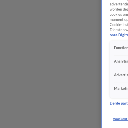
advertentie
worden dez
cookies om 
moment opn
Cookie-inst
Diensten w
onze Digit
Function
Analyti
Adverti
Marketi
Derde parti
Voorkeur