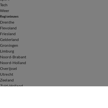
Tech
Weer
Regionieuws
Drenthe
Flevoland
Friesland
Gelderland
Groningen
Limburg
Noord-Brabant
Noord-Holland
Overijssel
Utrecht
Zeeland
Zuid-Holland
Voorwaarden
Over ons
Privacyverklaring