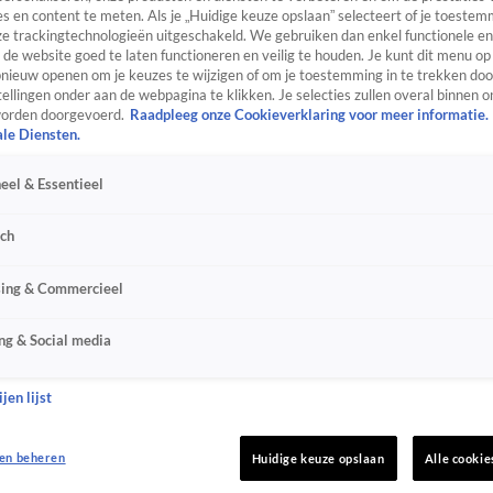
s en content te meten. Als je „Huidige keuze opslaan” selecteert of je toestemm
e trackingtechnologieën uitgeschakeld. We gebruiken dan enkel functionele en
de website goed te laten functioneren en veilig te houden. Je kunt dit menu op
ieuw openen om je keuzes te wijzigen of om je toestemming in te trekken door
ellingen onder aan de webpagina te klikken. Je selecties zullen overal binnen o
orden doorgevoerd.
Raadpleeg onze Cookieverklaring voor meer informatie.
ale Diensten.
eel & Essentieel
sch
sing & Commercieel
ng & Social media
jen lijst
en beheren
Huidige keuze opslaan
Alle cookie