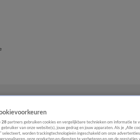
e
ookievoorkeuren
e
28
partners gebruiken cookies en vergelijkbare technieken om informatie te
s gebruiker van onze website(s), jouw gedrag en jouw apparaten. Als je „Alle co
” selecteert, worden trackingtechnologieën ingeschakeld om onze advertenties
personaliseren, onze producten en diensten te verbeteren en om de prestaties 