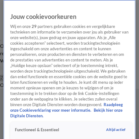
Jouw cookievoorkeuren
Wij en onze
29
partners gebruiken cookies en vergelijkbare
technieken om informatie te verzamelen over jou als gebruiker van
onze website(s), jouw gedrag en jouw apparaten. Als je „Alle
cookies accepteren” selecteert, worden trackingtechnologieën
Overzicht
Tip de
Laatste nieuws
Regionieuws
Het beste van Hart
ingeschakeld om onze advertenties en content te kunnen
redactie
personaliseren, onze producten en diensten te verbeteren en om
de prestaties van advertenties en content te meten. Als je
Volg Hart van Nederland
„Huidige keuze opslaan” selecteert of je toestemming intrekt,
worden deze trackingtechnologieën uitgeschakeld. We gebruiken
dan enkel functionele en essentiële cookies om de website goed te
Zoeken
laten functioneren en veilig te houden. Je kunt dit menu op ieder
Overzicht
Regio
Uitzendingen
Weer
Tip de redactie
Panel
Video's
moment opnieuw openen om je keuzes te wijzigen of om je
toestemming in te trekken door op de link Cookie-instellingen
onder aan de webpagina te klikken. Je selecties zullen overal
binnen onze Digitale Diensten worden doorgevoerd.
Raadpleeg
onze Cookieverklaring voor meer informatie.
Bekijk hier onze
Digitale Diensten.
Altijd actief
Functioneel & Essentieel