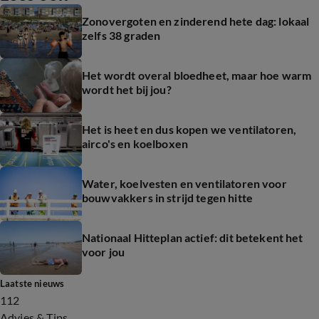
Zonovergoten en zinderend hete dag: lokaal
zelfs 38 graden
Het wordt overal bloedheet, maar hoe warm
wordt het bij jou?
Het is heet en dus kopen we ventilatoren,
airco's en koelboxen
Water, koelvesten en ventilatoren voor
bouwvakkers in strijd tegen hitte
Nationaal Hitteplan actief: dit betekent het
voor jou
Laatste nieuws
112
Advies & Tips