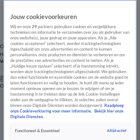
Jouw cookievoorkeuren
Wij en onze
29
partners gebruiken cookies en vergelijkbare
technieken om informatie te verzamelen over jou als gebruiker van
onze website(s), jouw gedrag en jouw apparaten. Als je „Alle
cookies accepteren” selecteert, worden trackingtechnologieën
Overzicht
Tip de
Laatste nieuws
Regionieuws
Het beste van Hart
ingeschakeld om onze advertenties en content te kunnen
redactie
personaliseren, onze producten en diensten te verbeteren en om
de prestaties van advertenties en content te meten. Als je
Volg Hart van Nederland
„Huidige keuze opslaan” selecteert of je toestemming intrekt,
worden deze trackingtechnologieën uitgeschakeld. We gebruiken
dan enkel functionele en essentiële cookies om de website goed te
Zoeken
laten functioneren en veilig te houden. Je kunt dit menu op ieder
Overzicht
Regio
Uitzendingen
Weer
Tip de redactie
Panel
Video's
moment opnieuw openen om je keuzes te wijzigen of om je
toestemming in te trekken door op de link Cookie-instellingen
onder aan de webpagina te klikken. Je selecties zullen overal
binnen onze Digitale Diensten worden doorgevoerd.
Raadpleeg
onze Cookieverklaring voor meer informatie.
Bekijk hier onze
Digitale Diensten.
Altijd actief
Functioneel & Essentieel