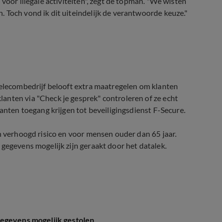
voor illegale activiteiten", zegt de topman. "We wisten
 Toch vond ik dit uiteindelijk de verantwoorde keuze."
telecombedrijf belooft extra maatregelen om klanten
anten via "Check je gesprek" controleren of ze echt
lanten toegang krijgen tot beveiligingsdienst F-Secure.
n verhoogd risico en voor mensen ouder dan 65 jaar.
gegevens mogelijk zijn geraakt door het datalek.
gegevens mogelijk gestolen