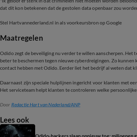
"Ik geloof er sterk in dat criminelen niet moeten worden beloond 
dat dit kon betekenen dat de gestolen data openbaar zou worden.
Stel Hartvannederland.nl in als voorkeursbron op Google
Maatregelen
Odido zegt de beveiliging nu verder te willen aanscherpen. Het 
beter te beschermen tegen nieuwe cyberdreigingen. Zo kunnen kl
contact hebben met Odido. Eerder liet het bedrijf al weten dat k
Daarnaast zijn speciale hulplijnen ingericht voor klanten met ee
Het serviceteam helpt klanten te controleren welke persoonlijke 
Door
Redactie Hart van Nederland/ANP
Lees ook
Odido-hackers slaan opnieuw toe: miljoenen 