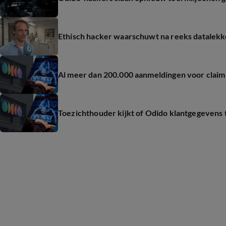
Ethisch hacker waarschuwt na reeks datalekken
Al meer dan 200.000 aanmeldingen voor claim
Toezichthouder kijkt of Odido klantgegevens 