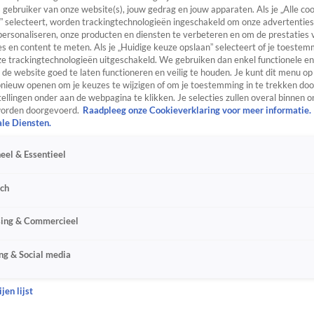
s gebruiker van onze website(s), jouw gedrag en jouw apparaten. Als je „Alle co
” selecteert, worden trackingtechnologieën ingeschakeld om onze advertenties
personaliseren, onze producten en diensten te verbeteren en om de prestaties 
s en content te meten. Als je „Huidige keuze opslaan” selecteert of je toestemm
e trackingtechnologieën uitgeschakeld. We gebruiken dan enkel functionele en
de website goed te laten functioneren en veilig te houden. Je kunt dit menu op
ieuw openen om je keuzes te wijzigen of om je toestemming in te trekken door
ellingen onder aan de webpagina te klikken. Je selecties zullen overal binnen o
orden doorgevoerd.
Raadpleeg onze Cookieverklaring voor meer informatie.
ale Diensten.
eel & Essentieel
sch
sing & Commercieel
ng & Social media
jen lijst