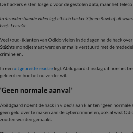
De hackers eisten losgeld voor de gestolen data, maar het teleco
In de onderstaande video legt ethisch hacker Sijmen Ruwhof uit waar
'Ongekend': hacker haalt uit naar aanpak Odido
heeft betaald:
Veel (oud-)klanten van Odido vielen in de dagen na de hack over
3:36
Slechts mondjesmaat werden er mails verstuurd met de medede
criminelen.
In een
uitgebreide reactie
legt Abildgaard dinsdag uit hoe het bed
geleerd en hoe het nu verder wil.
'Geen normale aanval'
Abildgaard noemt de hack in video's aan klanten "geen normale
geen geld over te maken aan de cybercriminelen, ook al wist Od
zouden worden gemaakt.