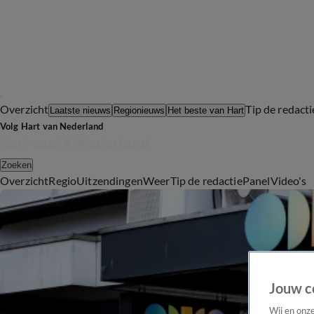
Overzicht
Tip de redacti
Laatste nieuws
Regionieuws
Het beste van Hart
Volg Hart van Nederland
Zoeken
Overzicht
Regio
Uitzendingen
Weer
Tip de redactie
Panel
Video's
Jouw c
Wij en onz