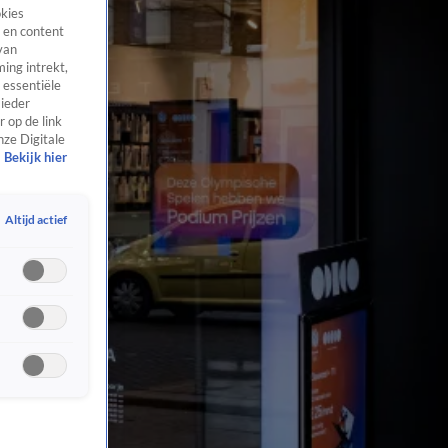
okies
 en content
van
ing intrekt,
 essentiële
 ieder
 op de link
nze Digitale
Bekijk hier
Altijd actief