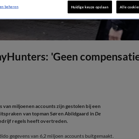
en beheren
Huidige keuze opslaan
Alle cookie
yHunters: 'Geen compensatie
van miljoenen accounts zijn gestolen bij een
uitspraken van topman Søren Abildgaard in
De
edrijf regels heeft overtreden.
ido gegevens van 6,2 miljoen accounts buitgemaakt.