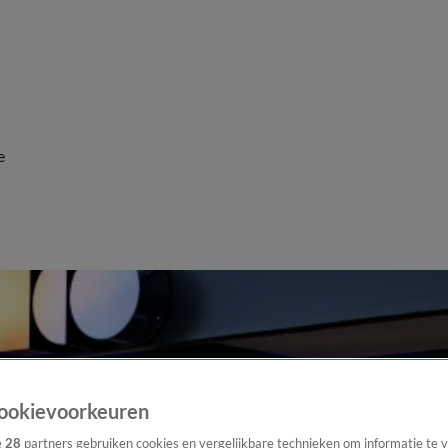
e
ookievoorkeuren
e
28
partners gebruiken cookies en vergelijkbare technieken om informatie te