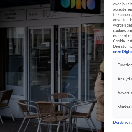
over jou al
accepteren
te kunnen 
advertentie
worden dez
cookies om 
moment opn
Cookie-inst
Diensten w
onze Digit
Function
Analyti
Adverti
Marketi
Derde parti