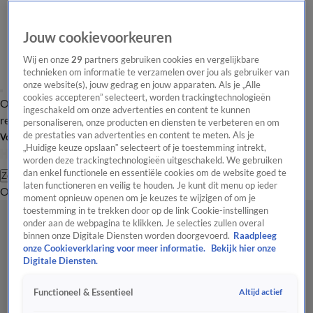
Jouw cookievoorkeuren
Wij en onze
29
partners gebruiken cookies en vergelijkbare
technieken om informatie te verzamelen over jou als gebruiker van
onze website(s), jouw gedrag en jouw apparaten. Als je „Alle
cookies accepteren” selecteert, worden trackingtechnologieën
Overzicht
Tip de
Laatste nieuws
Regionieuws
Het beste van Hart
ingeschakeld om onze advertenties en content te kunnen
redactie
personaliseren, onze producten en diensten te verbeteren en om
de prestaties van advertenties en content te meten. Als je
Volg Hart van Nederland
„Huidige keuze opslaan” selecteert of je toestemming intrekt,
worden deze trackingtechnologieën uitgeschakeld. We gebruiken
dan enkel functionele en essentiële cookies om de website goed te
Zoeken
laten functioneren en veilig te houden. Je kunt dit menu op ieder
Overzicht
Regio
Uitzendingen
Weer
Tip de redactie
Panel
Video's
moment opnieuw openen om je keuzes te wijzigen of om je
toestemming in te trekken door op de link Cookie-instellingen
onder aan de webpagina te klikken. Je selecties zullen overal
binnen onze Digitale Diensten worden doorgevoerd.
Raadpleeg
onze Cookieverklaring voor meer informatie.
Bekijk hier onze
Digitale Diensten.
Altijd actief
Functioneel & Essentieel