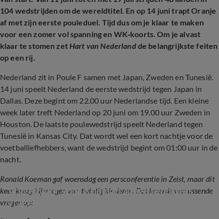
104 wedstrijden om de wereldtitel. En op 14 juni trapt Oranje
af met zijn eerste pouleduel. Tijd dus om je klaar te maken
voor een zomer vol spanning en WK‑koorts. Om je alvast
klaar te stomen zet
Hart van Nederland
de belangrijkste feiten
op een rij.
Nederland zit in Poule F samen met Japan, Zweden en Tunesië.
14 juni speelt Nederland de eerste wedstrijd tegen Japan in
Dallas. Deze begint om 22.00 uur Nederlandse tijd. Een kleine
week later treft Nederland op 20 juni om 19.00 uur Zweden in
Houston. De laatste poulewedstrijd speelt Nederland tegen
Tunesië in Kansas City. Dat wordt wel een kort nachtje voor de
voetballiefhebbers, want de wedstrijd begint om 01:00 uur in de
nacht.
Ronald Koeman gaf woensdag een persconferentie in Zeist, maar dit
Vragenvuur voor Koeman: jonge reporters 
keer kreeg hij vragen van twintig kinderen. Dat leverde verrassende
vragen bondscoach het hemd van het lijf
vragen op: