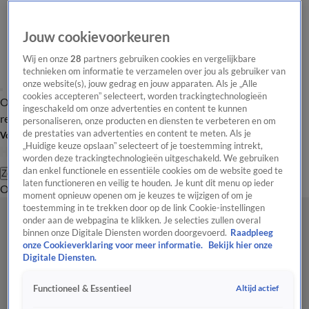
Jouw cookievoorkeuren
Wij en onze
28
partners gebruiken cookies en vergelijkbare
technieken om informatie te verzamelen over jou als gebruiker van
onze website(s), jouw gedrag en jouw apparaten. Als je „Alle
cookies accepteren” selecteert, worden trackingtechnologieën
Overzicht
Tip de
Laatste nieuws
Regionieuws
Het beste van Hart
ingeschakeld om onze advertenties en content te kunnen
redactie
personaliseren, onze producten en diensten te verbeteren en om
de prestaties van advertenties en content te meten. Als je
Volg Hart van Nederland
„Huidige keuze opslaan” selecteert of je toestemming intrekt,
worden deze trackingtechnologieën uitgeschakeld. We gebruiken
dan enkel functionele en essentiële cookies om de website goed te
Zoeken
laten functioneren en veilig te houden. Je kunt dit menu op ieder
Overzicht
Regio
Uitzendingen
Weer
Tip de redactie
Panel
Video's
moment opnieuw openen om je keuzes te wijzigen of om je
toestemming in te trekken door op de link Cookie-instellingen
onder aan de webpagina te klikken. Je selecties zullen overal
binnen onze Digitale Diensten worden doorgevoerd.
Raadpleeg
onze Cookieverklaring voor meer informatie.
Bekijk hier onze
Digitale Diensten.
Altijd actief
Functioneel & Essentieel