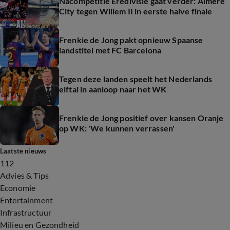
Nacompetitie Eredivisie gaat verder: Almere
City tegen Willem II in eerste halve finale
Frenkie de Jong pakt opnieuw Spaanse
landstitel met FC Barcelona
Tegen deze landen speelt het Nederlands
elftal in aanloop naar het WK
Frenkie de Jong positief over kansen Oranje
op WK: 'We kunnen verrassen'
Laatste nieuws
112
Advies & Tips
Economie
Entertainment
Infrastructuur
Milieu en Gezondheid