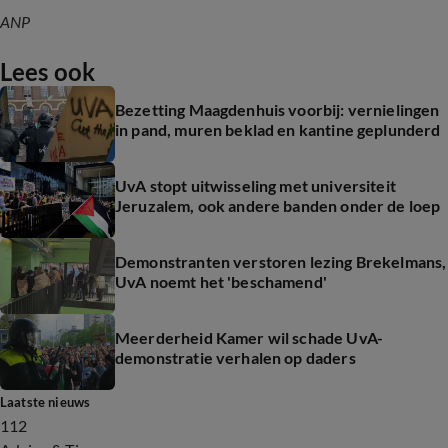
ANP
Lees ook
Bezetting Maagdenhuis voorbij: vernielingen
in pand, muren beklad en kantine geplunderd
UvA stopt uitwisseling met universiteit
Jeruzalem, ook andere banden onder de loep
Demonstranten verstoren lezing Brekelmans,
UvA noemt het 'beschamend'
Meerderheid Kamer wil schade UvA-
demonstratie verhalen op daders
Laatste nieuws
112