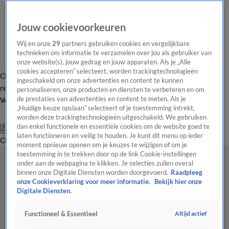
Jouw cookievoorkeuren
Wij en onze
29
partners gebruiken cookies en vergelijkbare
technieken om informatie te verzamelen over jou als gebruiker van
onze website(s), jouw gedrag en jouw apparaten. Als je „Alle
cookies accepteren” selecteert, worden trackingtechnologieën
Overzicht
Tip de
Laatste nieuws
Regionieuws
Het beste van Hart
ingeschakeld om onze advertenties en content te kunnen
redactie
personaliseren, onze producten en diensten te verbeteren en om
de prestaties van advertenties en content te meten. Als je
Volg Hart van Nederland
„Huidige keuze opslaan” selecteert of je toestemming intrekt,
worden deze trackingtechnologieën uitgeschakeld. We gebruiken
dan enkel functionele en essentiële cookies om de website goed te
Zoeken
laten functioneren en veilig te houden. Je kunt dit menu op ieder
Overzicht
Regio
Uitzendingen
Weer
Tip de redactie
Panel
Video's
moment opnieuw openen om je keuzes te wijzigen of om je
toestemming in te trekken door op de link Cookie-instellingen
onder aan de webpagina te klikken. Je selecties zullen overal
binnen onze Digitale Diensten worden doorgevoerd.
Raadpleeg
onze Cookieverklaring voor meer informatie.
Bekijk hier onze
Digitale Diensten.
Altijd actief
Functioneel & Essentieel