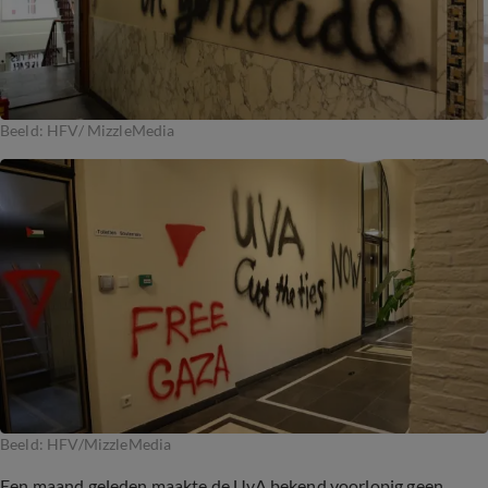
Beeld: HFV/ MizzleMedia
Beeld: HFV/MizzleMedia
Een maand geleden maakte de UvA bekend voorlopig geen