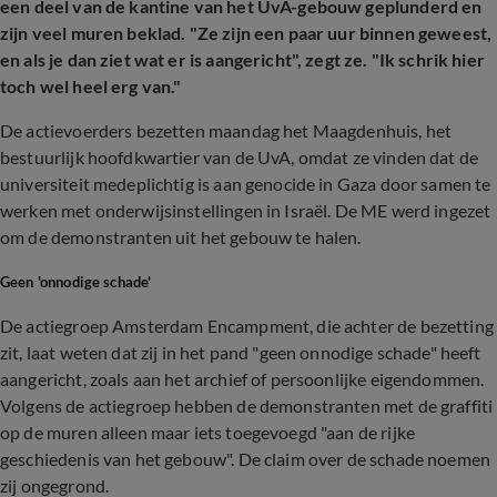
een deel van de kantine van het UvA-gebouw geplunderd en
zijn veel muren beklad. "Ze zijn een paar uur binnen geweest,
en als je dan ziet wat er is aangericht", zegt ze. "Ik schrik hier
toch wel heel erg van."
De actievoerders bezetten maandag het Maagdenhuis, het
bestuurlijk hoofdkwartier van de UvA, omdat ze vinden dat de
universiteit medeplichtig is aan genocide in Gaza door samen te
werken met onderwijsinstellingen in Israël. De ME werd ingezet
om de demonstranten uit het gebouw te halen.
Geen 'onnodige schade'
De actiegroep Amsterdam Encampment, die achter de bezetting
zit, laat weten dat zij in het pand "geen onnodige schade" heeft
aangericht, zoals aan het archief of persoonlijke eigendommen.
Volgens de actiegroep hebben de demonstranten met de graffiti
op de muren alleen maar iets toegevoegd "aan de rijke
geschiedenis van het gebouw". De claim over de schade noemen
zij ongegrond.