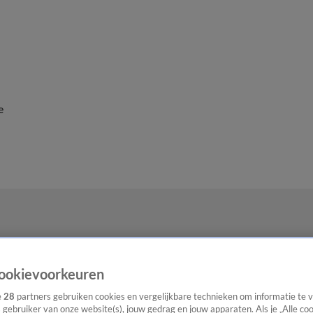
e
ookievoorkeuren
e
28
partners gebruiken cookies en vergelijkbare technieken om informatie te
s gebruiker van onze website(s), jouw gedrag en jouw apparaten. Als je „Alle co