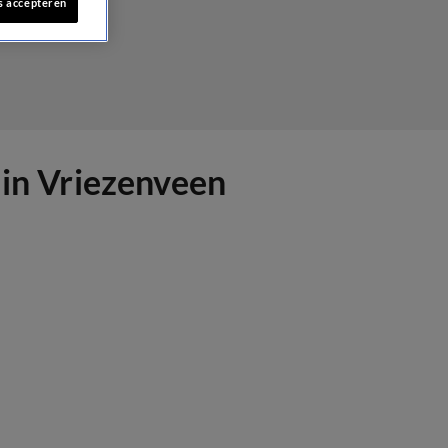
s accepteren
 in Vriezenveen