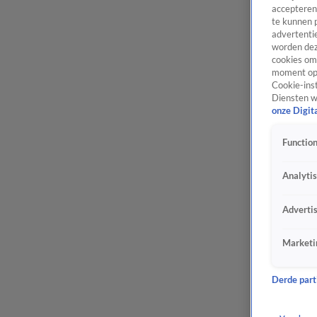
accepteren
te kunnen 
advertentie
worden dez
cookies om 
moment opn
Cookie-inst
Diensten w
onze Digit
Function
Analyti
Adverti
Marketi
Derde parti