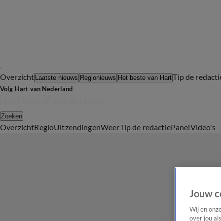
Overzicht
Tip de redacti
Laatste nieuws
Regionieuws
Het beste van Hart
Volg Hart van Nederland
Zoeken
Overzicht
Regio
Uitzendingen
Weer
Tip de redactie
Panel
Video's
Jouw c
Wij en onz
over jou al