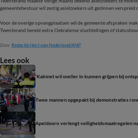
Twenterand maakte vorige maand bekend asielzoekers te moete
gemeentebestuur wil zestig asielzoekers uit gezinnen verspreid 
Voor de overige opvangplaatsen wil de gemeente afspraken make
Twenterand bereid extra Oekraïense vluchtelingen of statushoude
Door
Redactie Hart van Nederland/ANP
Lees ook
'Kabinet wil sneller in kunnen grijpen bij ont
Twee mannen opgepakt bij demonstraties rond
Apeldoorn verlengt veiligheidsmaatregelen na