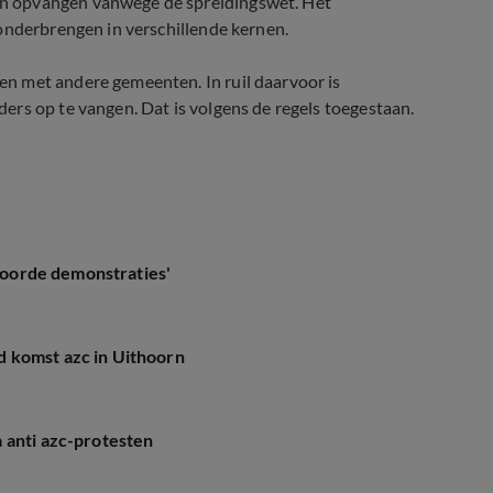
n opvangen vanwege de spreidingswet. Het
onderbrengen in verschillende kernen.
n met andere gemeenten. In ruil daarvoor is
rs op te vangen. Dat is volgens de regels toegestaan.
spoorde demonstraties'
 komst azc in Uithoorn
 anti azc-protesten