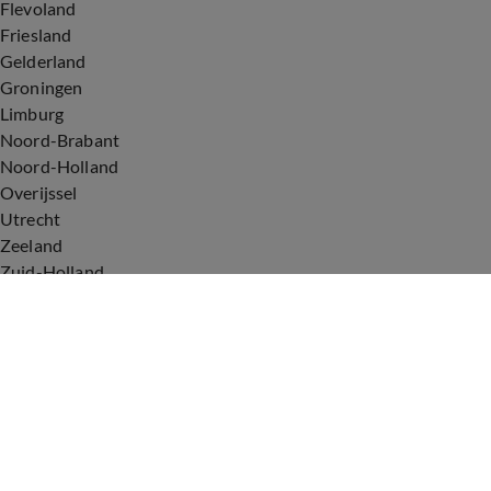
Flevoland
Friesland
Gelderland
Groningen
Limburg
Noord-Brabant
Noord-Holland
Overijssel
Utrecht
Zeeland
Zuid-Holland
Voorwaarden
Over ons
Privacyverklaring
Gebruiksvoorwaarden
Cookieverklaring
Digitale diensten
Cookie instellingen
Upod & Talpa Network