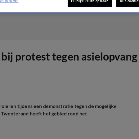
en beheren
Huidige keuze opslaan
Alle cookie
bij protest tegen asielopvang
oleren tijdens een demonstratie tegen de mogelijke
 Twenterand heeft het gebied rond het