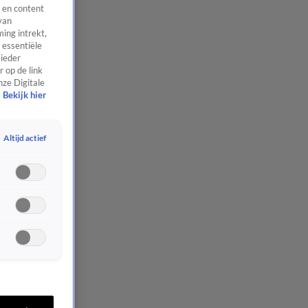
 en content
van
ing intrekt,
 essentiële
 ieder
 op de link
nze Digitale
Bekijk hier
Altijd actief