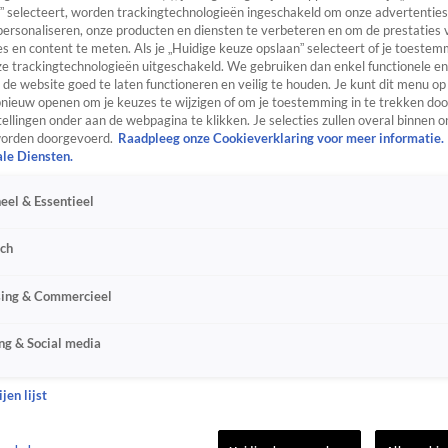
” selecteert, worden trackingtechnologieën ingeschakeld om onze advertenties
personaliseren, onze producten en diensten te verbeteren en om de prestaties 
s en content te meten. Als je „Huidige keuze opslaan” selecteert of je toestemm
e trackingtechnologieën uitgeschakeld. We gebruiken dan enkel functionele en
de website goed te laten functioneren en veilig te houden. Je kunt dit menu op
ieuw openen om je keuzes te wijzigen of om je toestemming in te trekken door
ellingen onder aan de webpagina te klikken. Je selecties zullen overal binnen o
orden doorgevoerd.
Raadpleeg onze Cookieverklaring voor meer informatie.
ale Diensten.
eel & Essentieel
sch
sing & Commercieel
ng & Social media
jen lijst