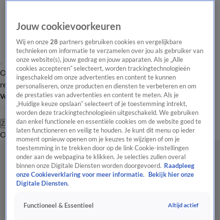
Jouw cookievoorkeuren
Wij en onze
28
partners gebruiken cookies en vergelijkbare
technieken om informatie te verzamelen over jou als gebruiker van
onze website(s), jouw gedrag en jouw apparaten. Als je „Alle
cookies accepteren” selecteert, worden trackingtechnologieën
Overzicht
Tip de
Laatste nieuws
Regionieuws
Het beste van Hart
ingeschakeld om onze advertenties en content te kunnen
redactie
personaliseren, onze producten en diensten te verbeteren en om
de prestaties van advertenties en content te meten. Als je
Volg Hart van Nederland
„Huidige keuze opslaan” selecteert of je toestemming intrekt,
worden deze trackingtechnologieën uitgeschakeld. We gebruiken
dan enkel functionele en essentiële cookies om de website goed te
Zoeken
laten functioneren en veilig te houden. Je kunt dit menu op ieder
Overzicht
Regio
Uitzendingen
Weer
Tip de redactie
Panel
Video's
moment opnieuw openen om je keuzes te wijzigen of om je
toestemming in te trekken door op de link Cookie-instellingen
onder aan de webpagina te klikken. Je selecties zullen overal
binnen onze Digitale Diensten worden doorgevoerd.
Raadpleeg
onze Cookieverklaring voor meer informatie.
Bekijk hier onze
Digitale Diensten.
Altijd actief
Functioneel & Essentieel