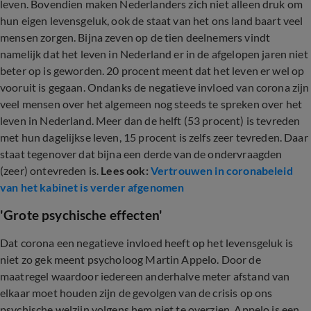
leven. Bovendien maken Nederlanders zich niet alleen druk om
hun eigen levensgeluk, ook de staat van het ons land baart veel
mensen zorgen. Bijna zeven op de tien deelnemers vindt
namelijk dat het leven in Nederland er in de afgelopen jaren niet
beter op is geworden. 20 procent meent dat het leven er wel op
vooruit is gegaan. Ondanks de negatieve invloed van corona zijn
veel mensen over het algemeen nog steeds te spreken over het
leven in Nederland. Meer dan de helft (53 procent) is tevreden
met hun dagelijkse leven, 15 procent is zelfs zeer tevreden. Daar
staat tegenover dat bijna een derde van de ondervraagden
(zeer) ontevreden is.
Lees ook:
Vertrouwen in coronabeleid
van het kabinet is verder afgenomen
'Grote psychische effecten'
Dat corona een negatieve invloed heeft op het levensgeluk is
niet zo gek meent psycholoog Martin Appelo. Door de
maatregel waardoor iedereen anderhalve meter afstand van
elkaar moet houden zijn de gevolgen van de crisis op ons
psychische welzijn volgens hem niet te overzien. Appelo is een