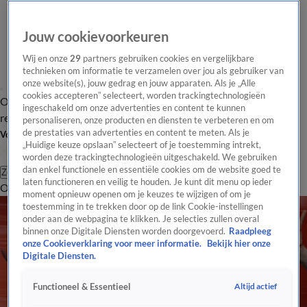
Jouw cookievoorkeuren
Wij en onze
29
partners gebruiken cookies en vergelijkbare
technieken om informatie te verzamelen over jou als gebruiker van
onze website(s), jouw gedrag en jouw apparaten. Als je „Alle
cookies accepteren” selecteert, worden trackingtechnologieën
Overzicht
Tip de
Laatste nieuws
Regionieuws
Het beste van Hart
ingeschakeld om onze advertenties en content te kunnen
redactie
personaliseren, onze producten en diensten te verbeteren en om
de prestaties van advertenties en content te meten. Als je
Volg Hart van Nederland
„Huidige keuze opslaan” selecteert of je toestemming intrekt,
worden deze trackingtechnologieën uitgeschakeld. We gebruiken
dan enkel functionele en essentiële cookies om de website goed te
Zoeken
laten functioneren en veilig te houden. Je kunt dit menu op ieder
Overzicht
Regio
Uitzendingen
Weer
Tip de redactie
Panel
Video's
moment opnieuw openen om je keuzes te wijzigen of om je
toestemming in te trekken door op de link Cookie-instellingen
onder aan de webpagina te klikken. Je selecties zullen overal
binnen onze Digitale Diensten worden doorgevoerd.
Raadpleeg
onze Cookieverklaring voor meer informatie.
Bekijk hier onze
Digitale Diensten.
Altijd actief
Functioneel & Essentieel