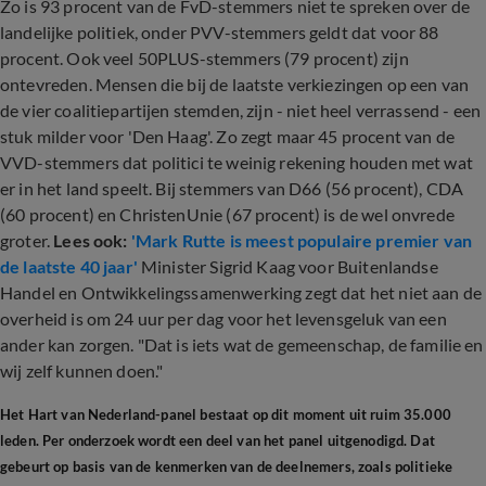
Zo is 93 procent van de FvD-stemmers niet te spreken over de
landelijke politiek, onder PVV-stemmers geldt dat voor 88
procent. Ook veel 50PLUS-stemmers (79 procent) zijn
ontevreden. Mensen die bij de laatste verkiezingen op een van
de vier coalitiepartijen stemden, zijn - niet heel verrassend - een
stuk milder voor 'Den Haag'. Zo zegt maar 45 procent van de
VVD-stemmers dat politici te weinig rekening houden met wat
er in het land speelt. Bij stemmers van D66 (56 procent), CDA
(60 procent) en ChristenUnie (67 procent) is de wel onvrede
groter.
Lees ook:
'Mark Rutte is meest populaire premier van
de laatste 40 jaar'
Minister Sigrid Kaag voor Buitenlandse
Handel en Ontwikkelingssamenwerking zegt dat het niet aan de
overheid is om 24 uur per dag voor het levensgeluk van een
ander kan zorgen. "Dat is iets wat de gemeenschap, de familie en
wij zelf kunnen doen."
Het Hart van Nederland-panel bestaat op dit moment uit ruim 35.000
leden. Per onderzoek wordt een deel van het panel uitgenodigd. Dat
gebeurt op basis van de kenmerken van de deelnemers, zoals politieke