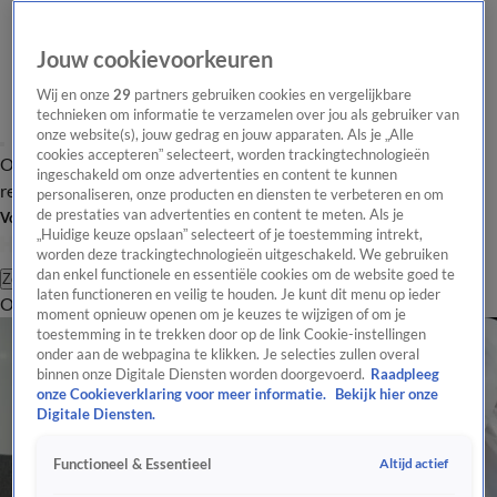
Jouw cookievoorkeuren
Wij en onze
29
partners gebruiken cookies en vergelijkbare
technieken om informatie te verzamelen over jou als gebruiker van
onze website(s), jouw gedrag en jouw apparaten. Als je „Alle
cookies accepteren” selecteert, worden trackingtechnologieën
Overzicht
Tip de
Laatste nieuws
Regionieuws
Het beste van Hart
ingeschakeld om onze advertenties en content te kunnen
redactie
personaliseren, onze producten en diensten te verbeteren en om
de prestaties van advertenties en content te meten. Als je
Volg Hart van Nederland
„Huidige keuze opslaan” selecteert of je toestemming intrekt,
worden deze trackingtechnologieën uitgeschakeld. We gebruiken
dan enkel functionele en essentiële cookies om de website goed te
Zoeken
laten functioneren en veilig te houden. Je kunt dit menu op ieder
Overzicht
Regio
Uitzendingen
Weer
Tip de redactie
Panel
Video's
moment opnieuw openen om je keuzes te wijzigen of om je
toestemming in te trekken door op de link Cookie-instellingen
onder aan de webpagina te klikken. Je selecties zullen overal
binnen onze Digitale Diensten worden doorgevoerd.
Raadpleeg
onze Cookieverklaring voor meer informatie.
Bekijk hier onze
Digitale Diensten.
Altijd actief
Functioneel & Essentieel