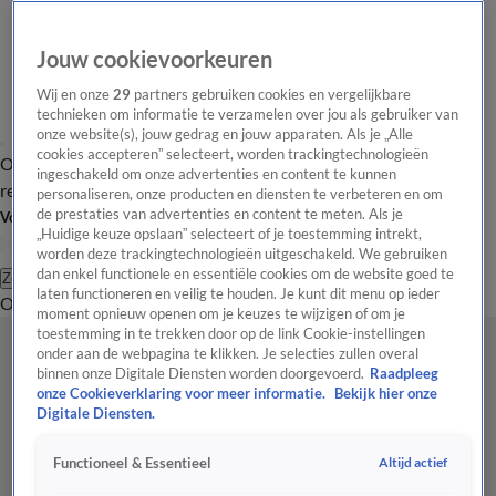
Jouw cookievoorkeuren
Wij en onze
29
partners gebruiken cookies en vergelijkbare
technieken om informatie te verzamelen over jou als gebruiker van
onze website(s), jouw gedrag en jouw apparaten. Als je „Alle
cookies accepteren” selecteert, worden trackingtechnologieën
Overzicht
Tip de
Laatste nieuws
Regionieuws
Het beste van Hart
ingeschakeld om onze advertenties en content te kunnen
redactie
personaliseren, onze producten en diensten te verbeteren en om
de prestaties van advertenties en content te meten. Als je
Volg Hart van Nederland
„Huidige keuze opslaan” selecteert of je toestemming intrekt,
worden deze trackingtechnologieën uitgeschakeld. We gebruiken
dan enkel functionele en essentiële cookies om de website goed te
Zoeken
laten functioneren en veilig te houden. Je kunt dit menu op ieder
Overzicht
Regio
Uitzendingen
Weer
Tip de redactie
Panel
Video's
moment opnieuw openen om je keuzes te wijzigen of om je
toestemming in te trekken door op de link Cookie-instellingen
onder aan de webpagina te klikken. Je selecties zullen overal
binnen onze Digitale Diensten worden doorgevoerd.
Raadpleeg
onze Cookieverklaring voor meer informatie.
Bekijk hier onze
Digitale Diensten.
Altijd actief
Functioneel & Essentieel