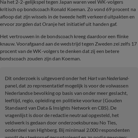
Na het 2-2-gelijkspel tegen Japan waren veel WK-volgers
kritisch op bondscoach Ronald Koeman. Zo vond 69 procent na
afloop dat zijn wissels in de tweede helft verkeerd uitpakten en
ervoor zorgden dat Oranje het initiatief uit handen gaf.
Het vertrouwen in de bondscoach kreeg daardoor een flinke
knauw. Voorafgaand aan de wedstrijd tegen Zweden zei zelfs 17
procent van de WK-volgers te denken dat zij een betere
bondscoach zouden zijn dan Koeman.
Dit onderzoek is uitgevoerd onder het
Hart van Nederland
-
panel, dat zo representatief mogelijk is voor de volwassen
Nederlandse bevolking op basis van onder meer geslacht,
leeftijd, regio, opleiding en politieke voorkeur (Gouden
Standaard van Data & Insights Network en CBS). De
vragenlijst is door de redactie neutraal opgesteld, het
veldwerk is gedaan door onderzoeksbureau No Ties,
onderdeel van Highberg. Bij minimaal 2.000 respondenten
wordt de steekproef gecontroleerd en zo nodig gewogen;