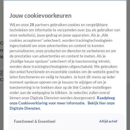
Jouw cookievoorkeuren
Wij en onze
28
partners gebruiken cookies en vergelijkbare
technieken om informatie te verzamelen over jou als gebruiker van
onze website(s), jouw gedrag en jouw apparaten. Als je „Alle
cookies accepteren” selecteert, worden trackingtechnologieën
Overzicht
Tip de
Laatste nieuws
Regionieuws
Het beste van Hart
ingeschakeld om onze advertenties en content te kunnen
redactie
personaliseren, onze producten en diensten te verbeteren en om
de prestaties van advertenties en content te meten. Als je
Volg Hart van Nederland
„Huidige keuze opslaan” selecteert of je toestemming intrekt,
worden deze trackingtechnologieën uitgeschakeld. We gebruiken
dan enkel functionele en essentiële cookies om de website goed te
Zoeken
laten functioneren en veilig te houden. Je kunt dit menu op ieder
Overzicht
Regio
Uitzendingen
Weer
Tip de redactie
Panel
Video's
moment opnieuw openen om je keuzes te wijzigen of om je
toestemming in te trekken door op de link Cookie-instellingen
onder aan de webpagina te klikken. Je selecties zullen overal
binnen onze Digitale Diensten worden doorgevoerd.
Raadpleeg
onze Cookieverklaring voor meer informatie.
Bekijk hier onze
Digitale Diensten.
Altijd actief
Functioneel & Essentieel