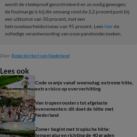
wordt de steekproef gecontroleerd en zo nodig gewogen;
de foutmarge is bij die omvang rond de 2,2 procentpunt bij
een uitkomst van 50 procent, met een
betrouwbaarheidsniveau van 95 procent. Lees
hier
de
volledige verantwoording van onze panelonderzoeken.
Door
Redactie Hart van Nederland
Lees ook
Code oranje vanaf woensdag: extreme hitte,
extra risico op oververhitting
Van tropenroosters tot afgelaste
evenementen: dit doet de hitte met
Nederland
Zomer begint met tropische hitte:
temperaturen richting de 40 graden