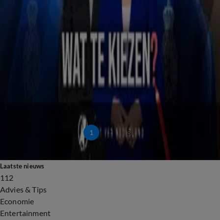
1 mei 2024, 07:20
Vrouwenmoord – S2A1: 'Als ik haar niet kan hebben, dan niemand'
23 apr 2024, 07:16
Vanaf 23 april: Vrouwenmoord, seizoen 2 - Beluister nu de trailer
18 apr 2024, 16:07
Amerika in 15 minuten met Raymond Mens
21 mrt 2024, 11:23
Politiek Vandaag - Wekelijks op de hoogte van de Haagse actualiteit
5 dec 2023, 13:14
Wat te kiezen? - Aflevering 5, Klimaat: 'Het schuurt wel nog af en toe'
20 nov 2023, 14:27
1
2
3
Laatste nieuws
112
Advies & Tips
Economie
Entertainment