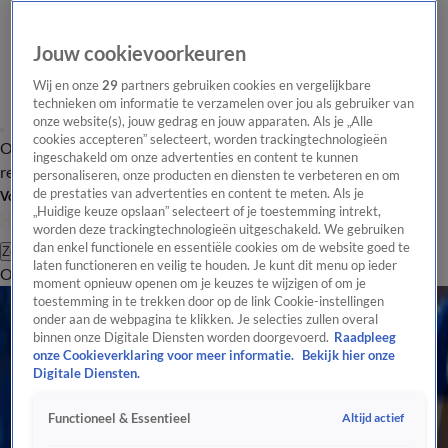
Jouw cookievoorkeuren
Wij en onze
29
partners gebruiken cookies en vergelijkbare
technieken om informatie te verzamelen over jou als gebruiker van
onze website(s), jouw gedrag en jouw apparaten. Als je „Alle
cookies accepteren” selecteert, worden trackingtechnologieën
Overzicht
Tip de
Laatste nieuws
Regionieuws
Het beste van Hart
ingeschakeld om onze advertenties en content te kunnen
redactie
personaliseren, onze producten en diensten te verbeteren en om
de prestaties van advertenties en content te meten. Als je
Volg Hart van Nederland
„Huidige keuze opslaan” selecteert of je toestemming intrekt,
worden deze trackingtechnologieën uitgeschakeld. We gebruiken
dan enkel functionele en essentiële cookies om de website goed te
Zoeken
laten functioneren en veilig te houden. Je kunt dit menu op ieder
Overzicht
Regio
Uitzendingen
Weer
Tip de redactie
Panel
Video's
moment opnieuw openen om je keuzes te wijzigen of om je
Alle Podcast Artikelen
toestemming in te trekken door op de link Cookie-instellingen
onder aan de webpagina te klikken. Je selecties zullen overal
Zoektocht naar ouders Lieve, die als baby in Amsterdams portiek werd achtergelaten
binnen onze Digitale Diensten worden doorgevoerd.
Raadpleeg
5 apr, 20:56
onze Cookieverklaring voor meer informatie.
Bekijk hier onze
Podcast Vrouwenmoord: Heel Nederland staat op tegen femicide
Digitale Diensten.
15 sep 2025, 07:40
Altijd actief
Functioneel & Essentieel
Moord in de Spirituele Winkel - aflevering 8: ‘Als je dit zou verfilmen zou het
ongeloofwaardig zijn’