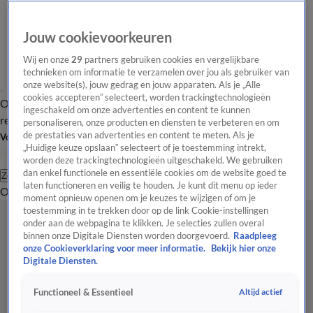
Jouw cookievoorkeuren
Wij en onze
29
partners gebruiken cookies en vergelijkbare
technieken om informatie te verzamelen over jou als gebruiker van
onze website(s), jouw gedrag en jouw apparaten. Als je „Alle
cookies accepteren” selecteert, worden trackingtechnologieën
Overzicht
Tip de
Laatste nieuws
Regionieuws
Het beste van Hart
ingeschakeld om onze advertenties en content te kunnen
redactie
personaliseren, onze producten en diensten te verbeteren en om
de prestaties van advertenties en content te meten. Als je
Volg Hart van Nederland
„Huidige keuze opslaan” selecteert of je toestemming intrekt,
worden deze trackingtechnologieën uitgeschakeld. We gebruiken
dan enkel functionele en essentiële cookies om de website goed te
Zoeken
laten functioneren en veilig te houden. Je kunt dit menu op ieder
Overzicht
Regio
Uitzendingen
Weer
Tip de redactie
Panel
Video's
moment opnieuw openen om je keuzes te wijzigen of om je
toestemming in te trekken door op de link Cookie-instellingen
onder aan de webpagina te klikken. Je selecties zullen overal
binnen onze Digitale Diensten worden doorgevoerd.
Raadpleeg
onze Cookieverklaring voor meer informatie.
Bekijk hier onze
Digitale Diensten.
Altijd actief
Functioneel & Essentieel