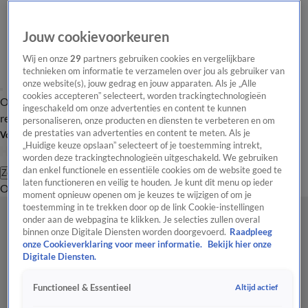
Jouw cookievoorkeuren
Wij en onze
29
partners gebruiken cookies en vergelijkbare
technieken om informatie te verzamelen over jou als gebruiker van
onze website(s), jouw gedrag en jouw apparaten. Als je „Alle
cookies accepteren” selecteert, worden trackingtechnologieën
Overzicht
Tip de
Laatste nieuws
Regionieuws
Het beste van Hart
ingeschakeld om onze advertenties en content te kunnen
redactie
personaliseren, onze producten en diensten te verbeteren en om
de prestaties van advertenties en content te meten. Als je
Volg Hart van Nederland
„Huidige keuze opslaan” selecteert of je toestemming intrekt,
worden deze trackingtechnologieën uitgeschakeld. We gebruiken
dan enkel functionele en essentiële cookies om de website goed te
Zoeken
laten functioneren en veilig te houden. Je kunt dit menu op ieder
Overzicht
Regio
Uitzendingen
Weer
Tip de redactie
Panel
Video's
moment opnieuw openen om je keuzes te wijzigen of om je
toestemming in te trekken door op de link Cookie-instellingen
onder aan de webpagina te klikken. Je selecties zullen overal
binnen onze Digitale Diensten worden doorgevoerd.
Raadpleeg
onze Cookieverklaring voor meer informatie.
Bekijk hier onze
Digitale Diensten.
Altijd actief
Functioneel & Essentieel