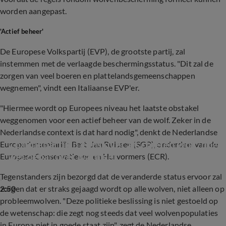
worden aangepast.
'Actief beheer'
De Europese Volkspartij (EVP), de grootste partij, zal
instemmen met de verlaagde beschermingsstatus. "Dit zal de
zorgen van veel boeren en plattelandsgemeenschappen
wegnemen", vindt een Italiaanse EVP'er.
"Hiermee wordt op Europees niveau het laatste obstakel
weggenomen voor een actief beheer van de wolf. Zeker in de
Nederlandse context is dat hard nodig", denkt de Nederlandse
Coalitiepartijen eens over afschieten wolf, nog 
Europarlementariër Bert-Jan Ruissen (SGP), onderdeel van de
wel debat over wanneer
Europese Conservatieven en Hervormers (ECR).
Tegenstanders zijn bezorgd dat de veranderde status ervoor zal
2:50
zorgen dat er straks gejaagd wordt op alle wolven, niet alleen op
probleemwolven. "Deze politieke beslissing is niet gestoeld op
de wetenschap: die zegt nog steeds dat veel wolvenpopulaties
in Europa niet in goede staat zijn", zegt de Nederlandse