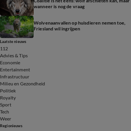
Coalitie is het eens: wolf afschieten kan, maar
wanneer is nog de vraag
Wolvenaanvallen op huisdieren nemen toe,
Friesland wil ingrijpen
Laatste nieuws
112
Advies & Tips
Economie
Entertainment
Infrastructuur
Milieu en Gezondheid
Politiek
Royalty
Sport
Tech
Weer
Regionieuws