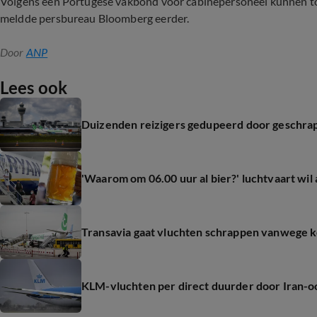
Volgens een Portugese vakbond voor cabinepersoneel kunnen to
meldde persbureau Bloomberg eerder.
Door
ANP
Lees ook
Duizenden reizigers gedupeerd door geschrap
'Waarom om 06.00 uur al bier?' luchtvaart wil
Transavia gaat vluchten schrappen vanwege k
KLM-vluchten per direct duurder door Iran-oorlo