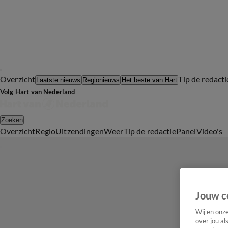
Overzicht
Tip de redacti
Laatste nieuws
Regionieuws
Het beste van Hart
Volg Hart van Nederland
Zoeken
Overzicht
Regio
Uitzendingen
Weer
Tip de redactie
Panel
Video's
Jouw c
Wij en onz
over jou al