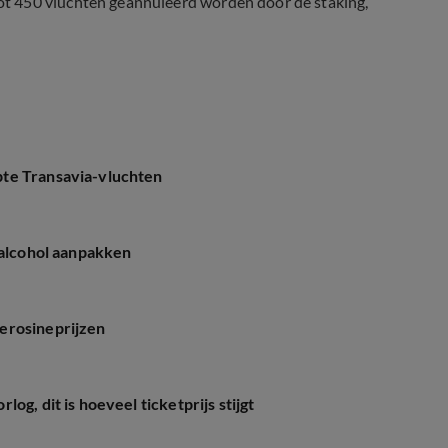
t 450 vluchten geannuleerd worden door de staking,
te Transavia-vluchten
 alcohol aanpakken
erosineprijzen
g, dit is hoeveel ticketprijs stijgt