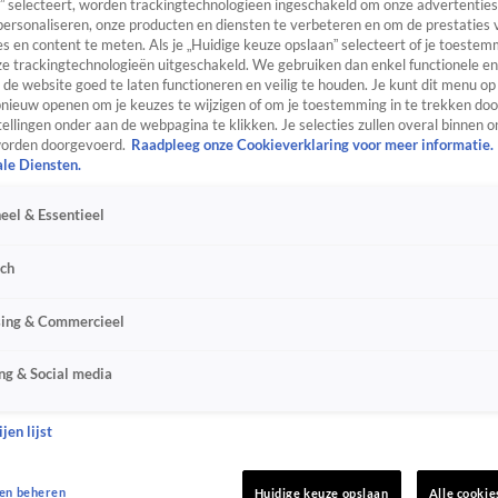
” selecteert, worden trackingtechnologieën ingeschakeld om onze advertenties
personaliseren, onze producten en diensten te verbeteren en om de prestaties 
s en content te meten. Als je „Huidige keuze opslaan” selecteert of je toestemm
e trackingtechnologieën uitgeschakeld. We gebruiken dan enkel functionele en
de website goed te laten functioneren en veilig te houden. Je kunt dit menu op
ieuw openen om je keuzes te wijzigen of om je toestemming in te trekken door
ellingen onder aan de webpagina te klikken. Je selecties zullen overal binnen o
orden doorgevoerd.
Raadpleeg onze Cookieverklaring voor meer informatie.
ale Diensten.
eel & Essentieel
sch
sing & Commercieel
ng & Social media
jen lijst
en beheren
Huidige keuze opslaan
Alle cookie