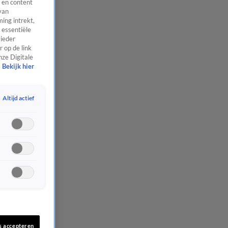
 en content
van
ing intrekt,
 essentiële
 ieder
 op de link
nze Digitale
Bekijk hier
Altijd actief
s accepteren