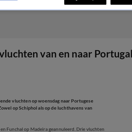
vluchten van en naar Portuga
lende vluchten op woensdag naar Portugese
owel op Schiphol als op de luchthavens van
n en Funchal op Madeira geannuleerd. Drie vluchten