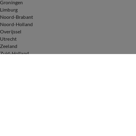
Groningen
Limburg
Noord-Brabant
Noord-Holland
Overijssel
Utrecht
Zeeland
Zuid-Holland
Voorwaarden
Over ons
Privacyverklaring
Gebruiksvoorwaarden
Cookieverklaring
Digitale diensten
Cookie instellingen
Upod & Talpa Network
Adverteren
Vacatures
Publieksservice