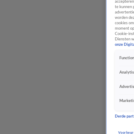
accepteren
te kunnen 
advertentie
worden dez
cookies om 
moment opn
Cookie-inst
Diensten w
onze Digit
Function
Analyti
Adverti
Marketi
Derde parti
Voorkeur