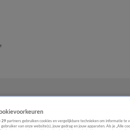
e
ookievoorkeuren
e
29
partners gebruiken cookies en vergelijkbare technieken om informatie te
s gebruiker van onze website(s), jouw gedrag en jouw apparaten. Als je „Alle co