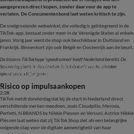
aangeprezen direct kopen, zonder daarvoor de app te
verlaten. De Consumentenbond laat weten kritisch te zijn.
De snelgroeiende webwinkel, die volledig is geïntegreerd in de
TikTok-app, bestaat onder meer in de Verenigde Staten al enkele
jaren. Vorig jaar werd de shop ook beschikbaar in Duitsland en
Frankrijk. Binnenkort zijn ook België en Oostenrijk aan de beurt.
De bizarre TikTokhype 'speedrunnen' heeft Nederland bereikt. De
Bizarre TikTokhype bereikt Nederland: 
Scientologykerk in Amsterdam is het doelwit van honderden
'speedrunnen' door Scientologykerk
speedrunnende jongeren:
Risico op impulsaankopen
2:28
TikTok meldt donderdag dat bij de start in Nederland direct
verschillende merken meedoen, zoals Cloudpillo, Meroda,
Perfetti, N BRANDS by Nikkie Plessen en Versuni. Actrice Nikkie
Plessen laat weten dat zij TikTok Shop ziet als een belangrijke
volgende stap voor de digitale aanwezigheid van haar