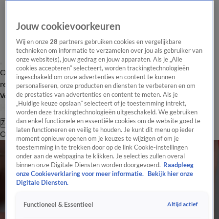
Jouw cookievoorkeuren
Wij en onze
28
partners gebruiken cookies en vergelijkbare
technieken om informatie te verzamelen over jou als gebruiker van
onze website(s), jouw gedrag en jouw apparaten. Als je „Alle
cookies accepteren” selecteert, worden trackingtechnologieën
Overzicht
Tip de
Laatste nieuws
Regionieuws
Het beste van Hart
ingeschakeld om onze advertenties en content te kunnen
redactie
personaliseren, onze producten en diensten te verbeteren en om
de prestaties van advertenties en content te meten. Als je
Volg Hart van Nederland
„Huidige keuze opslaan” selecteert of je toestemming intrekt,
worden deze trackingtechnologieën uitgeschakeld. We gebruiken
dan enkel functionele en essentiële cookies om de website goed te
Zoeken
laten functioneren en veilig te houden. Je kunt dit menu op ieder
Overzicht
Regio
Uitzendingen
Weer
Tip de redactie
Panel
Video's
moment opnieuw openen om je keuzes te wijzigen of om je
toestemming in te trekken door op de link Cookie-instellingen
onder aan de webpagina te klikken. Je selecties zullen overal
binnen onze Digitale Diensten worden doorgevoerd.
Raadpleeg
onze Cookieverklaring voor meer informatie.
Bekijk hier onze
Digitale Diensten.
Altijd actief
Functioneel & Essentieel