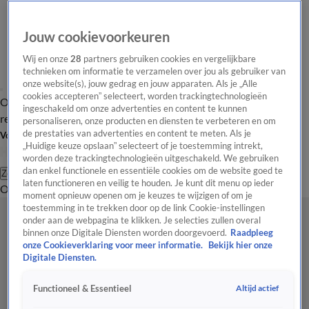
Jouw cookievoorkeuren
Wij en onze
28
partners gebruiken cookies en vergelijkbare
technieken om informatie te verzamelen over jou als gebruiker van
onze website(s), jouw gedrag en jouw apparaten. Als je „Alle
cookies accepteren” selecteert, worden trackingtechnologieën
Overzicht
Tip de
Laatste nieuws
Regionieuws
Het beste van Hart
ingeschakeld om onze advertenties en content te kunnen
redactie
personaliseren, onze producten en diensten te verbeteren en om
de prestaties van advertenties en content te meten. Als je
Volg Hart van Nederland
„Huidige keuze opslaan” selecteert of je toestemming intrekt,
worden deze trackingtechnologieën uitgeschakeld. We gebruiken
dan enkel functionele en essentiële cookies om de website goed te
Zoeken
laten functioneren en veilig te houden. Je kunt dit menu op ieder
Overzicht
Regio
Uitzendingen
Weer
Tip de redactie
Panel
Video's
moment opnieuw openen om je keuzes te wijzigen of om je
toestemming in te trekken door op de link Cookie-instellingen
onder aan de webpagina te klikken. Je selecties zullen overal
binnen onze Digitale Diensten worden doorgevoerd.
Raadpleeg
onze Cookieverklaring voor meer informatie.
Bekijk hier onze
Digitale Diensten.
Altijd actief
Functioneel & Essentieel