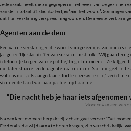
zedenzaak, heeft diep ingegrepen in het leven van de gezinnen v
van de in totaal 31 slachtoffertjes ‘aan het woord’. Sommigen 
dat hun verklaring verspreid mag worden. De meeste verklaringe
Agenten aan de deur
Een van de verklaringen die wordt voorgelezen, is van ouders d
jarige leeftijd slachtoffer van seksueel misbruik.
"Wij gaan terug 
telefoontje kregen van de politie," begint de moeder. Ze krijgen t
uur later staan er zedenagenten aan de deur. Aan hun gezicht t
wat ons meisje is aangedaan, stortte onze wereld in," vertelt de
steunende hand van haar partner op haar rug.
"Die nacht heb je haar iets afgenomen w
Moeder van een van de
Na een kort moment herpakt zij zich en gaat verder: "Dat moment,
De details die wij daarna te horen kregen, zijn verschrikkelijk. 