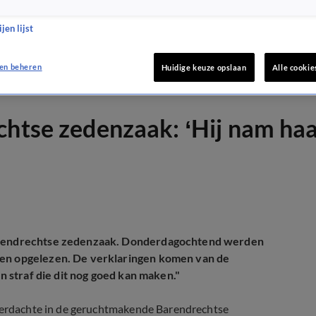
jen lijst
en beheren
Huidige keuze opslaan
Alle cookie
chtse zedenzaak: ‘Hij nam haa
 Barendrechtse zedenzaak. Donderdagochtend werden
gen opgelezen. De verklaringen komen van de
en straf die dit nog goed kan maken."
 verdachte in de geruchtmakende Barendrechtse