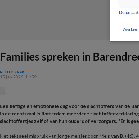
Derde parti
Voorkeur
Families spreken in Barendre
RECHTSZAAK
15 jan 2026, 11:59
Een heftige en emotionele dag voor de slachtoffers van de
in de rechtszaal in Rotterdam meerdere slachtofferverklarin
slachtoffertjes zelf of van hun ouders of verzorgers. "Er is ge
Het seksueel misbruik van jonge meisjes door Mels van B. (46),