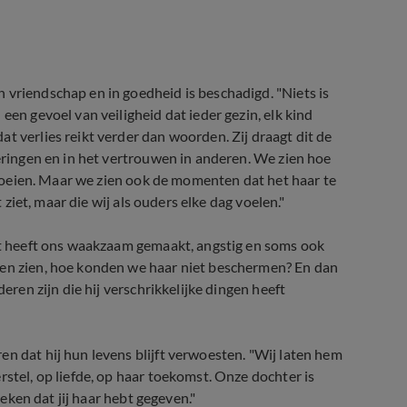
 vriendschap en in goedheid is beschadigd. "Niets is
een gevoel van veiligheid dat ieder gezin, elk kind
t verlies reikt verder dan woorden. Zij draagt dit de
neringen en in het vertrouwen in anderen. We zien hoe
 groeien. Maar we zien ook de momenten dat het haar te
t ziet, maar die wij als ouders elke dag voelen."
Het heeft ons waakzaam gemaakt, angstig en soms ook
nen zien, hoe konden we haar niet beschermen? En dan
eren zijn die hij verschrikkelijke dingen heeft
n dat hij hun levens blijft verwoesten. "Wij laten hem
rstel, op liefde, op haar toekomst. Onze dochter is
teken dat jij haar hebt gegeven."