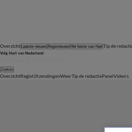
Overzicht
Tip de redacti
Laatste nieuws
Regionieuws
Het beste van Hart
Volg Hart van Nederland
Zoeken
Overzicht
Regio
Uitzendingen
Weer
Tip de redactie
Panel
Video's