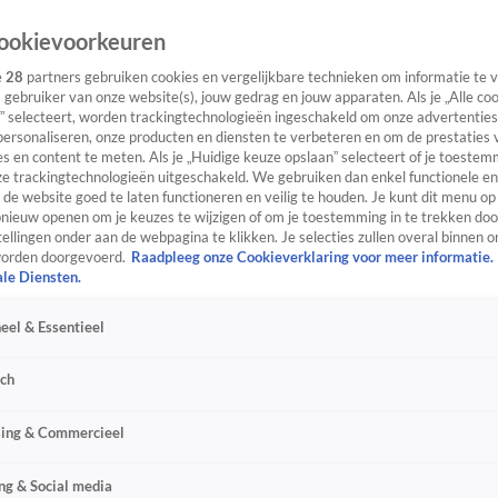
ookievoorkeuren
e
28
partners gebruiken cookies en vergelijkbare technieken om informatie te
s gebruiker van onze website(s), jouw gedrag en jouw apparaten. Als je „Alle co
” selecteert, worden trackingtechnologieën ingeschakeld om onze advertenties
personaliseren, onze producten en diensten te verbeteren en om de prestaties 
s en content te meten. Als je „Huidige keuze opslaan” selecteert of je toestemm
e trackingtechnologieën uitgeschakeld. We gebruiken dan enkel functionele en
de website goed te laten functioneren en veilig te houden. Je kunt dit menu op
ieuw openen om je keuzes te wijzigen of om je toestemming in te trekken door
ellingen onder aan de webpagina te klikken. Je selecties zullen overal binnen o
orden doorgevoerd.
Raadpleeg onze Cookieverklaring voor meer informatie.
ale Diensten.
eel & Essentieel
sch
sing & Commercieel
ng & Social media