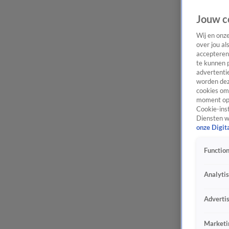
Jouw c
Wij en onz
over jou al
accepteren
te kunnen 
advertentie
worden dez
cookies om 
moment opn
Cookie-inst
Diensten w
onze Digit
Function
Analyti
Adverti
Marketi