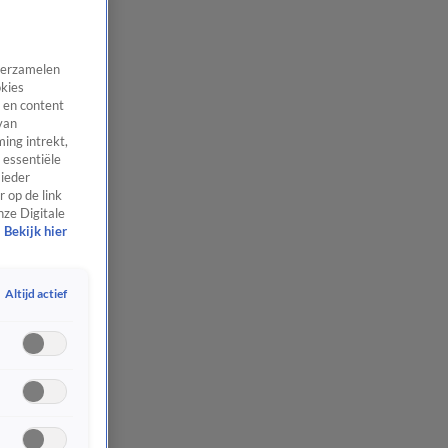
 verzamelen
okies
 en content
van
ing intrekt,
 essentiële
 ieder
 op de link
nze Digitale
Bekijk hier
Altijd actief