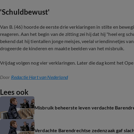
'Schuldbewust'
Van B. (46) hoorde de eerste drie verklaringen in stilte en bewegi
reageren. Aan het begin van de zitting zei hij dat hij "heel erg sc
bekend dat hij tientallen jonge meisjes, veelal vriendinnetjes van 
drogeerde de kinderen en maakte beelden van het misbruik.
Vrijdag volgen nog vier verklaringen. Later die dag komt het Ope
Door
Redactie Hart van Nederland
Lees ook
Misbruik beheerste leven verdachte Barendre
Verdachte Barendrechtse zedenzaak gaf slacht