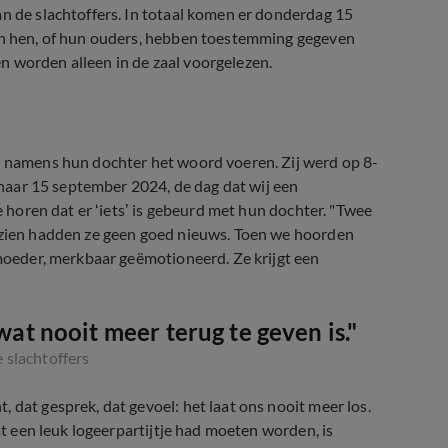
an de slachtoffers. In totaal komen er donderdag 15
van hen, of hun ouders, hebben toestemming gegeven
n worden alleen in de zaal voorgelezen.
ie namens hun dochter het woord voeren. Zij werd op 8-
naar 15 september 2024, de dag dat wij een
e horen dat er ‘iets’ is gebeurd met hun dochter. "Twee
e zien hadden ze geen goed nieuws. Toen we hoorden
 moeder, merkbaar geëmotioneerd. Ze krijgt een
at nooit meer terug te geven is."
 slachtoffers
 dat gesprek, dat gevoel: het laat ons nooit meer los.
Wat een leuk logeerpartijtje had moeten worden, is