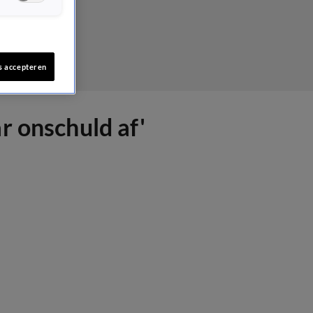
s accepteren
r onschuld af'