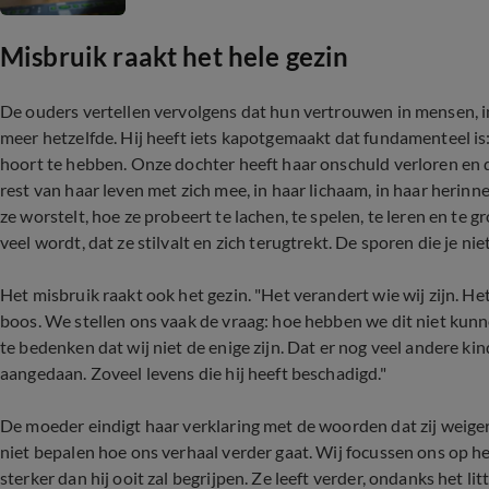
Misbruik raakt het hele gezin
De ouders vertellen vervolgens dat hun vertrouwen in mensen, in
meer hetzelfde. Hij heeft iets kapotgemaakt dat fundamenteel is: 
hoort te hebben. Onze dochter heeft haar onschuld verloren en da
rest van haar leven met zich mee, in haar lichaam, in haar herin
ze worstelt, hoe ze probeert te lachen, te spelen, te leren en te
veel wordt, dat ze stilvalt en zich terugtrekt. De sporen die je nie
Het misbruik raakt ook het gezin. "Het verandert wie wij zijn. 
boos. We stellen ons vaak de vraag: hoe hebben we dit niet kun
te bedenken dat wij niet de enige zijn. Dat er nog veel andere kind
aangedaan. Zoveel levens die hij heeft beschadigd."
De moeder eindigt haar verklaring met de woorden dat zij weigere
niet bepalen hoe ons verhaal verder gaat. Wij focussen ons op he
sterker dan hij ooit zal begrijpen. Ze leeft verder, ondanks het lit