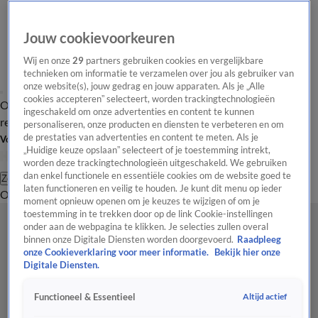
Jouw cookievoorkeuren
Wij en onze
29
partners gebruiken cookies en vergelijkbare
technieken om informatie te verzamelen over jou als gebruiker van
onze website(s), jouw gedrag en jouw apparaten. Als je „Alle
cookies accepteren” selecteert, worden trackingtechnologieën
Overzicht
Tip de
Laatste nieuws
Regionieuws
Het beste van Hart
ingeschakeld om onze advertenties en content te kunnen
redactie
personaliseren, onze producten en diensten te verbeteren en om
de prestaties van advertenties en content te meten. Als je
Volg Hart van Nederland
„Huidige keuze opslaan” selecteert of je toestemming intrekt,
worden deze trackingtechnologieën uitgeschakeld. We gebruiken
dan enkel functionele en essentiële cookies om de website goed te
Zoeken
laten functioneren en veilig te houden. Je kunt dit menu op ieder
Overzicht
Regio
Uitzendingen
Weer
Tip de redactie
Panel
Video's
moment opnieuw openen om je keuzes te wijzigen of om je
toestemming in te trekken door op de link Cookie-instellingen
onder aan de webpagina te klikken. Je selecties zullen overal
binnen onze Digitale Diensten worden doorgevoerd.
Raadpleeg
onze Cookieverklaring voor meer informatie.
Bekijk hier onze
Digitale Diensten.
Altijd actief
Functioneel & Essentieel