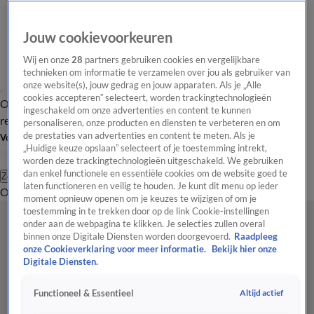
Jouw cookievoorkeuren
Wij en onze
28
partners gebruiken cookies en vergelijkbare
technieken om informatie te verzamelen over jou als gebruiker van
onze website(s), jouw gedrag en jouw apparaten. Als je „Alle
cookies accepteren” selecteert, worden trackingtechnologieën
Overzicht
Tip de
Laatste nieuws
Regionieuws
Het beste van Hart
ingeschakeld om onze advertenties en content te kunnen
redactie
personaliseren, onze producten en diensten te verbeteren en om
de prestaties van advertenties en content te meten. Als je
Volg Hart van Nederland
„Huidige keuze opslaan” selecteert of je toestemming intrekt,
worden deze trackingtechnologieën uitgeschakeld. We gebruiken
dan enkel functionele en essentiële cookies om de website goed te
Zoeken
laten functioneren en veilig te houden. Je kunt dit menu op ieder
Overzicht
Regio
Uitzendingen
Weer
Tip de redactie
Panel
Video's
moment opnieuw openen om je keuzes te wijzigen of om je
toestemming in te trekken door op de link Cookie-instellingen
onder aan de webpagina te klikken. Je selecties zullen overal
binnen onze Digitale Diensten worden doorgevoerd.
Raadpleeg
onze Cookieverklaring voor meer informatie.
Bekijk hier onze
Digitale Diensten.
Altijd actief
Functioneel & Essentieel