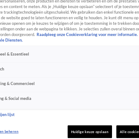
personaliseren, onze producten en diensten te verbeteren en om de prestaties 
s en content te meten. Als je „Huidige keuze opslaan” selecteert of je toestemm
e trackingtechnologieën uitgeschakeld. We gebruiken dan enkel functionele en
de website goed te laten functioneren en veilig te houden. Je kunt dit menu op
ieuw openen om je keuzes te wijzigen of om je toestemming in te trekken door
ellingen onder aan de webpagina te klikken. Je selecties zullen overal binnen o
orden doorgevoerd.
Raadpleeg onze Cookieverklaring voor meer informatie.
ale Diensten.
eel & Essentieel
sch
sing & Commercieel
ng & Social media
jen lijst
en beheren
Huidige keuze opslaan
Alle cookie