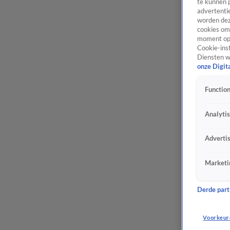
te kunnen 
advertentie
worden dez
cookies om 
moment opn
Cookie-inst
Diensten w
onze Digit
Function
Analyti
Adverti
Marketi
Derde parti
Voorkeur