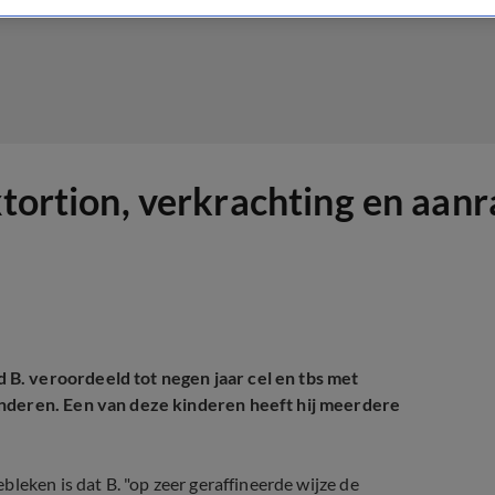
xtortion, verkrachting en aan
B. veroordeeld tot negen jaar cel en tbs met
inderen. Een van deze kinderen heeft hij meerdere
leken is dat B. "op zeer geraffineerde wijze de