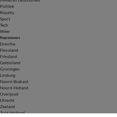
Politiek
Royalty
Sport
Tech
Weer
Regionieuws
Drenthe
Flevoland
Friesland
Gelderland
Groningen
Limburg
Noord-Brabant
Noord-Holland
Overijssel
Utrecht
Zeeland
Zuid-Holland