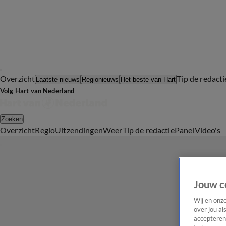
Overzicht
Tip de redacti
Laatste nieuws
Regionieuws
Het beste van Hart
Volg Hart van Nederland
Zoeken
Overzicht
Regio
Uitzendingen
Weer
Tip de redactie
Panel
Video's
Jouw c
Wij en onz
over jou al
accepteren