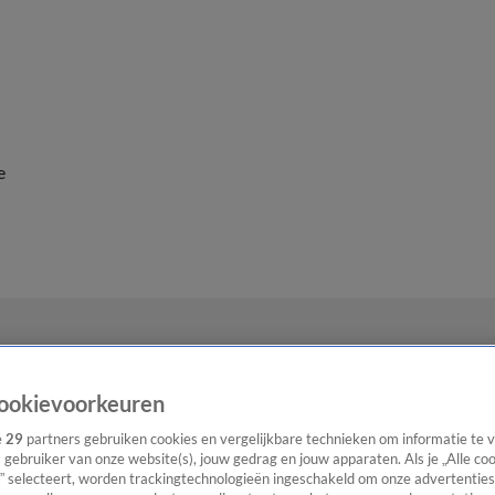
e
ookievoorkeuren
e
29
partners gebruiken cookies en vergelijkbare technieken om informatie te
s gebruiker van onze website(s), jouw gedrag en jouw apparaten. Als je „Alle co
” selecteert, worden trackingtechnologieën ingeschakeld om onze advertenties