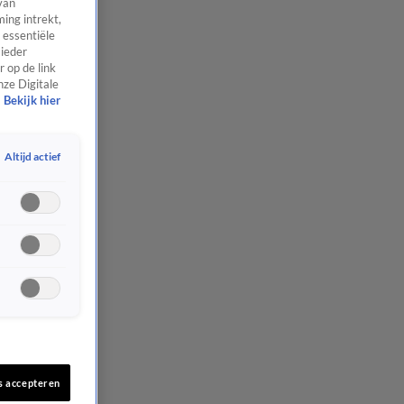
van
ing intrekt,
 essentiële
 ieder
 op de link
nze Digitale
Bekijk hier
Altijd actief
s accepteren