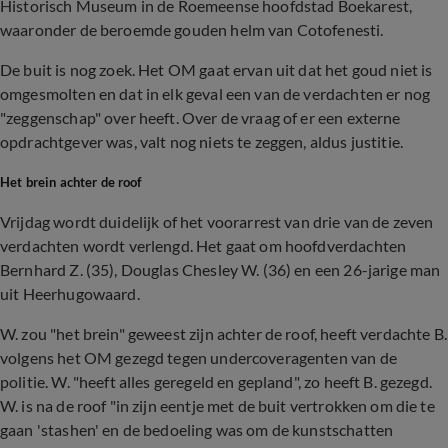
Historisch Museum in de Roemeense hoofdstad Boekarest,
waaronder de beroemde gouden helm van Cotofenesti.
De buit is nog zoek. Het OM gaat ervan uit dat het goud niet is
omgesmolten en dat in elk geval een van de verdachten er nog
"zeggenschap" over heeft. Over de vraag of er een externe
opdrachtgever was, valt nog niets te zeggen, aldus justitie.
Het brein achter de roof
Vrijdag wordt duidelijk of het voorarrest van drie van de zeven
verdachten wordt verlengd. Het gaat om hoofdverdachten
Bernhard Z. (35), Douglas Chesley W. (36) en een 26-jarige man
uit Heerhugowaard.
W. zou "het brein" geweest zijn achter de roof, heeft verdachte B.
volgens het OM gezegd tegen undercoveragenten van de
politie. W. "heeft alles geregeld en gepland", zo heeft B. gezegd.
W. is na de roof "in zijn eentje met de buit vertrokken om die te
gaan 'stashen' en de bedoeling was om de kunstschatten