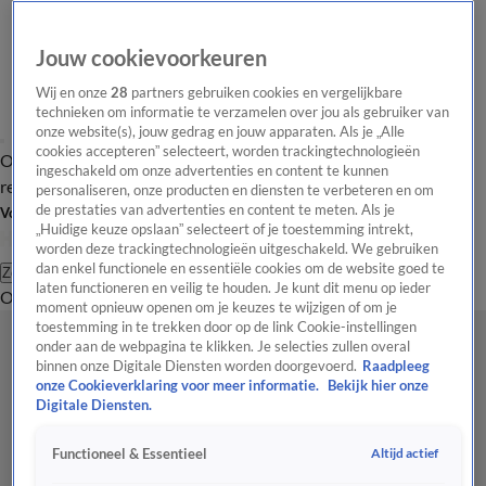
Jouw cookievoorkeuren
Wij en onze
28
partners gebruiken cookies en vergelijkbare
technieken om informatie te verzamelen over jou als gebruiker van
onze website(s), jouw gedrag en jouw apparaten. Als je „Alle
cookies accepteren” selecteert, worden trackingtechnologieën
Overzicht
Tip de
Laatste nieuws
Regionieuws
Het beste van Hart
ingeschakeld om onze advertenties en content te kunnen
redactie
personaliseren, onze producten en diensten te verbeteren en om
de prestaties van advertenties en content te meten. Als je
Volg Hart van Nederland
„Huidige keuze opslaan” selecteert of je toestemming intrekt,
worden deze trackingtechnologieën uitgeschakeld. We gebruiken
dan enkel functionele en essentiële cookies om de website goed te
Zoeken
laten functioneren en veilig te houden. Je kunt dit menu op ieder
Overzicht
Regio
Uitzendingen
Weer
Tip de redactie
Panel
Video's
moment opnieuw openen om je keuzes te wijzigen of om je
toestemming in te trekken door op de link Cookie-instellingen
onder aan de webpagina te klikken. Je selecties zullen overal
binnen onze Digitale Diensten worden doorgevoerd.
Raadpleeg
onze Cookieverklaring voor meer informatie.
Bekijk hier onze
Digitale Diensten.
Altijd actief
Functioneel & Essentieel