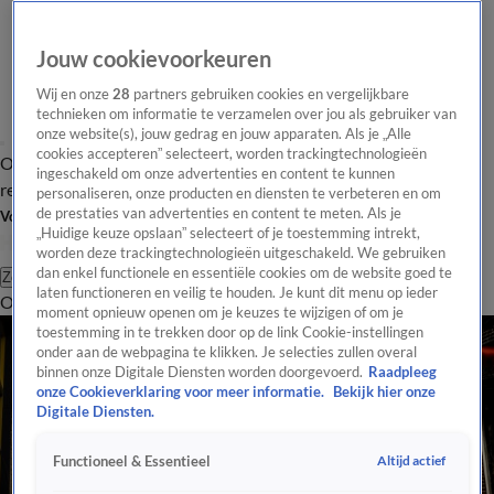
Jouw cookievoorkeuren
Wij en onze
28
partners gebruiken cookies en vergelijkbare
technieken om informatie te verzamelen over jou als gebruiker van
onze website(s), jouw gedrag en jouw apparaten. Als je „Alle
cookies accepteren” selecteert, worden trackingtechnologieën
Overzicht
Tip de
Laatste nieuws
Regionieuws
Het beste van Hart
ingeschakeld om onze advertenties en content te kunnen
redactie
personaliseren, onze producten en diensten te verbeteren en om
de prestaties van advertenties en content te meten. Als je
Volg Hart van Nederland
„Huidige keuze opslaan” selecteert of je toestemming intrekt,
worden deze trackingtechnologieën uitgeschakeld. We gebruiken
dan enkel functionele en essentiële cookies om de website goed te
Zoeken
laten functioneren en veilig te houden. Je kunt dit menu op ieder
Overzicht
Regio
Uitzendingen
Weer
Tip de redactie
Panel
Video's
moment opnieuw openen om je keuzes te wijzigen of om je
toestemming in te trekken door op de link Cookie-instellingen
onder aan de webpagina te klikken. Je selecties zullen overal
binnen onze Digitale Diensten worden doorgevoerd.
Raadpleeg
onze Cookieverklaring voor meer informatie.
Bekijk hier onze
Digitale Diensten.
Altijd actief
Functioneel & Essentieel