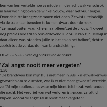
Een van hen vertelde hoe ze midden in de nacht wakker schrok
in haar woning boven de winkel SoLow, waar het vuur begon.
Door de hitte kreeg ze de ramen niet open. Ze wist uiteindelijk
via de trap naar beneden te komen, dwars door de rook.
"Eenmaal buiten was ik helemaal alleen", zei de vrouw. "Ik weet
nog precies hoe stil en oorverdovend luid vuur kan zijn. Terwijl ik
daar alleen was, stonden jullie te lachen op het balkon", richtte
ze zich tot de verdachten van brandstichting.
Buurtbewoners Arnhem werden wakker in 
megabrand
Omwonenden waren erg ontdaan na de brand:
'Zal angst nooit meer vergeten'
1:58
"De brandweer kon mijn huis niet meer in. Als ik niet wakker was
geworden om te vluchten, was ik er niet meer geweest", vertelde
ze. "Al mijn spullen, alles waar mijn identiteit in zat, verbrandde
die nacht. Het verdriet van wat verloren is gegaan, zal altijd
blijven. Vooral de angst zal ik nooit meer vergeten."