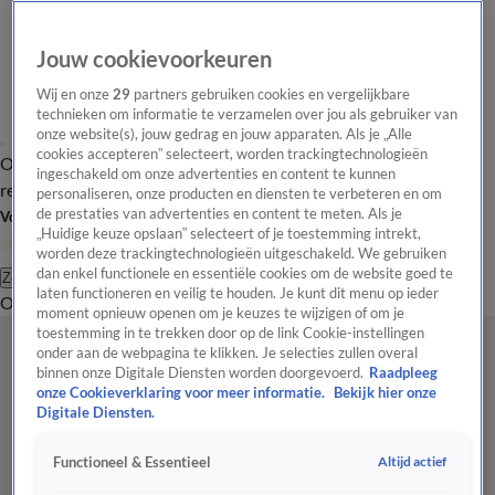
Jouw cookievoorkeuren
Wij en onze
29
partners gebruiken cookies en vergelijkbare
technieken om informatie te verzamelen over jou als gebruiker van
onze website(s), jouw gedrag en jouw apparaten. Als je „Alle
cookies accepteren” selecteert, worden trackingtechnologieën
Overzicht
Tip de
Laatste nieuws
Regionieuws
Het beste van Hart
ingeschakeld om onze advertenties en content te kunnen
redactie
personaliseren, onze producten en diensten te verbeteren en om
de prestaties van advertenties en content te meten. Als je
Volg Hart van Nederland
„Huidige keuze opslaan” selecteert of je toestemming intrekt,
worden deze trackingtechnologieën uitgeschakeld. We gebruiken
dan enkel functionele en essentiële cookies om de website goed te
Zoeken
laten functioneren en veilig te houden. Je kunt dit menu op ieder
Overzicht
Regio
Uitzendingen
Weer
Tip de redactie
Panel
Video's
moment opnieuw openen om je keuzes te wijzigen of om je
toestemming in te trekken door op de link Cookie-instellingen
onder aan de webpagina te klikken. Je selecties zullen overal
binnen onze Digitale Diensten worden doorgevoerd.
Raadpleeg
onze Cookieverklaring voor meer informatie.
Bekijk hier onze
Digitale Diensten.
Altijd actief
Functioneel & Essentieel